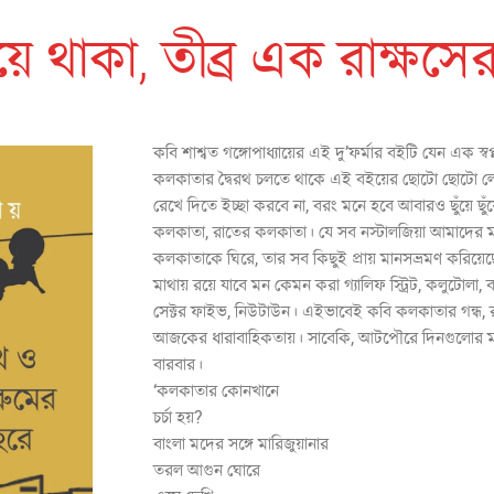
ে থাকা, তীব্র এক রাক্ষসের
কবি শাশ্বত গঙ্গোপাধ্যায়ের এই দু’ফর্মার বইটি যেন এক স
কলকাতার দ্বৈরথ চলতে থাকে এই বইয়ের ছোটো ছোটো লেখ
রেখে দিতে ইচ্ছা করবে না, বরং মনে হবে আবারও ছুঁয়ে ছুঁয়ে
কলকাতা, রাতের কলকাতা। যে সব নস্টালজিয়া আমাদের 
কলকাতাকে ঘিরে, তার সব কিছুই প্রায় মানসভ্রমণ করিয়ে
মাথায় রয়ে যাবে মন কেমন করা গ্যালিফ স্ট্রিট, কলুটোলা
সেক্টর ফাইভ, নিউটাউন। এইভাবেই কবি কলকাতার গন্ধ,
আজকের ধারাবাহিকতায়। সাবেকি, আটপৌরে দিনগুলোর ম
বারবার।
‘কলকাতার কোনখানে ব্ল
চর্চা হয়?
বাংলা মদের সঙ্গে মারিজু
তরল আগুন ঘোরে হা