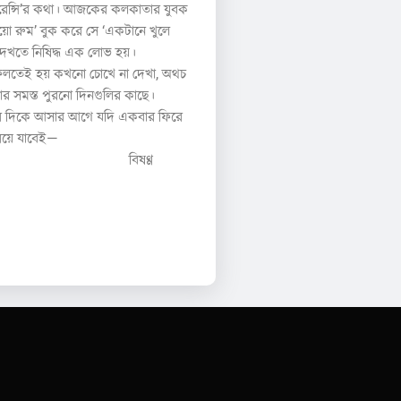
ারেন্সি’র কথা। আজকের কলকাতার যুবক
ায়ো রুম’ বুক করে সে ‘একটানে খুলে
 দেখতে নিষিদ্ধ এক লোভ হয়।
ফেলতেই হয় কখনো চোখে না দেখা, অথচ
ার সমস্ত পুরনো দিনগুলির কাছে।
বের দিকে আসার আগে যদি একবার ফিরে
রয়ে যাবেই—
 দেখি বিষণ্ণ