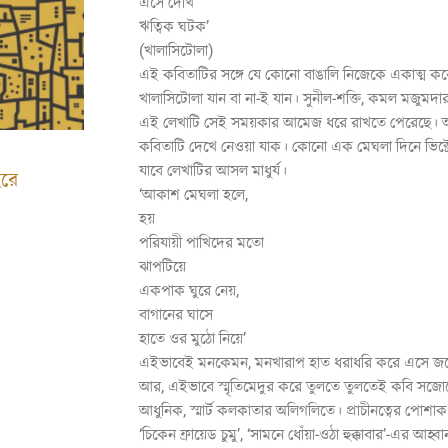
এসে দেখি গ্লাস হাতে ম
ঋত্বিক ঘটক’
(খালাসিটোলা)
এই কবিতাটির সঙ্গে যে কোনো বাঙালি নিজেকে একাত্ম ক
খালাসিটোলা যান বা না-ই যান। সুনীল-শক্তি, কমল মজুমদার 
এই লেখাটি সেই সময়কার আমেজ ধরে রাখতে পেরেছে। অথব
কবিতাটি দেখে নেওয়া যাক। কোনো এক মেঘলা দিনে ভিক্ট
যাবে লেখাটির আসল মাধুর্য।
হরে
‘আকাশ মেঘলা হলে, প
হয়
পরিযায়ী পাখিদের ম
ঝাপটিয়ে
একপাক ঘুরে নেয়,
বাগানের ঘাসে কিন্নর-কি
হাতে ওর মুঠো নিয়ে’
এইভাবেই মনকেমন, মনখারাপ হাত ধরাধরি করে এসে জড়
আর, এইভাবে স্মৃতিমেদুর করে তুলতে তুলতেই কবি সজোর
আধুনিক, স্মার্ট কলকাতার অলিগলিতে। প্রাচীনত্বের পোশ
‘চিকেন ফ্রায়েড চুমু’, ‘সামনে ধোঁয়া-ওঠা হুক্কাবার’-এর আ