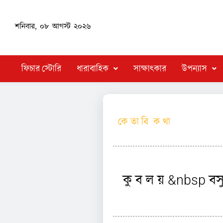
শনিবার, ০৮ আগস্ট ২০২৬
ফিচার স্টোরি
ধারাবাহিক
সাক্ষাৎকার
উপন্যাস
কে তা বি ক থা
কু ব ল য় &nbsp বস