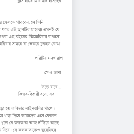
িটিমিটি হাসছেন
রে ফেলতে পারবেন, সে তিনি
খ্যাত এই স্থানটির মাহাত্ম্য এমনই যে
া এই বইয়ের ‘ভিক্টোরিয়ার বাগানে’
োরিয়ার সামনে বা ভেতরে ঢুকলে বোঝা
রিটির মনখারাপ
তো সে-ও ডানা
 উড়ে যাবে…
ন্নরী বসে, এর
ো হয় কবিতার লাইনগুলির পাশে।
ে ধাক্কা দিয়ে আমাদের এনে ফেলেন
াক খুলে যে কলকাতা আজ দাঁড়িয়ে আছে
হ্বান নিয়ে। সে কলকাতাকেও ঘুরেফিরে