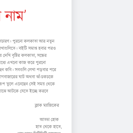
 নাম’
্বপ্নচারণ। পুরনো কলকাতা আর নতুন
াগুলিতে। বইটি সমাপ্ত হবার পরও
 দেখি বৃষ্টির কলকাতা, সন্ধের
মধ্যে এখনো কাজ করে পুরনো
ছেন কবি। সবগুলি লেখা পড়বার পরে
, বাগবাজারের ঘাট অথবা ঝাঁ-চকচকে
 রূপ তুলে এনেছেন সেই সময় থেকে
াঝে আটকে যেতে ইচ্ছে করবে
্যাক ম্যাজিকের
য়ানার আড্ডা হোক
ত থেকে হাতে,