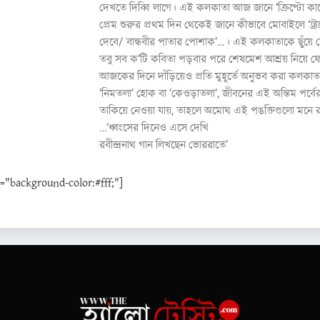
দেখতে দিব্বি লাগে। এই কলকাতা আজ জানে ‘ক্রিপ্টো ক
প্রেম শুরুর প্রথম দিন থেকেই জানে কীভাবে মোবাইলে ‘ট্র
দেবে/ বান্ধবীর পাতার পোশাক’…। এই কলকাতাকে ছুঁয়ে
তবু সব ক’টি কবিতা পড়বার পরে শেষমেশ আশ্রয় নিয়ে 
আজকের দিনে দাঁড়িয়েও প্রতি মুহূর্তে অনুভব করা কলকাত
‘নিমতলা’ হোক বা ‘কেওড়াতলা’, জীবনের এই অন্তিম পর্
তাকিয়ে নেওয়া যায়, তাহলে অমোঘ এই পঙক্তিগুলো মনে 
…‘ধ্বংসের দিনেও এসে
রবীন্দ্রনাথ গান লিখছেন ভোররাতে’
background-color:#fff;"]