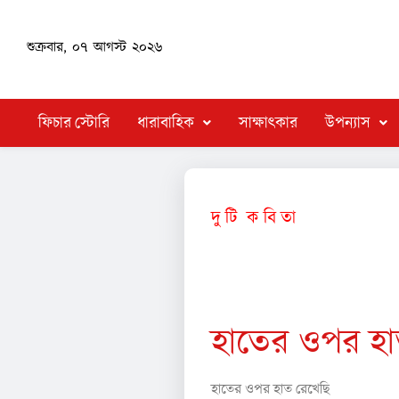
শুক্রবার, ০৭ আগস্ট ২০২৬
ফিচার স্টোরি
ধারাবাহিক
সাক্ষাৎকার
উপন্যাস
দু টি ক বি তা
চ ন্দ্র শে খ র &nbspভ ট্টা
হাতের ওপর হা
হাতের ওপর হাত রেখেছি