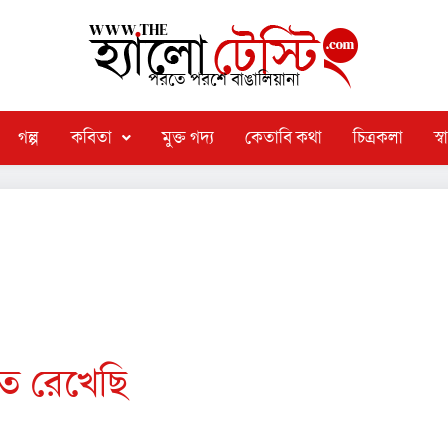
পরতে পরশে বাঙালিয়ানা
গল্প
কবিতা
মুক্ত গদ্য
কেতাবি কথা
চিত্রকলা
স্বা
 চা র্য
ত রেখেছি