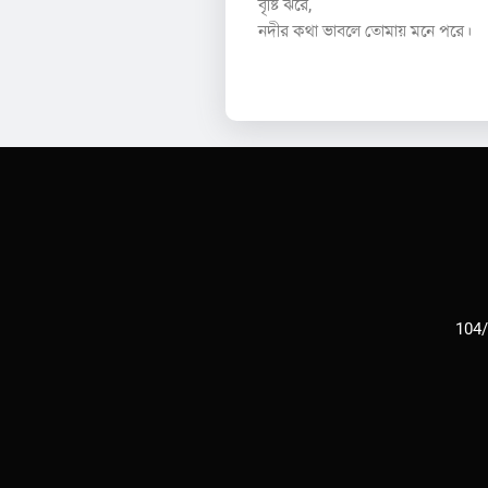
বৃষ্টি ঝরে,
নদীর কথা ভাবলে তোমায় মনে পরে।
104/