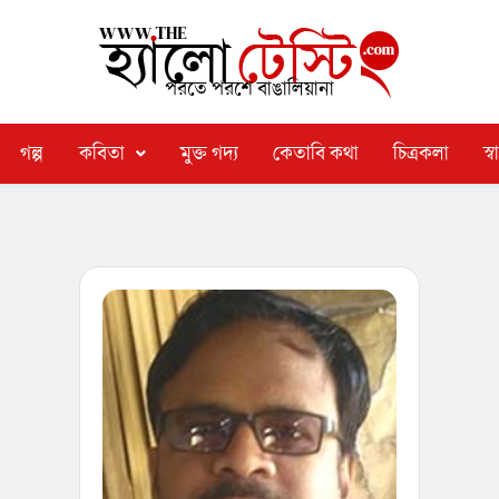
পরতে পরশে বাঙালিয়ানা
গল্প
কবিতা
মুক্ত গদ্য
কেতাবি কথা
চিত্রকলা
স্বা