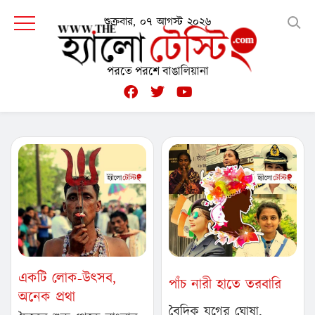
শুক্রবার, ০৭ আগস্ট ২০২৬
পরতে পরশে বাঙালিয়ানা
একটি লোক-উৎসব,
পাঁচ নারী হাতে তরবারি
অনেক প্রথা
বৈদিক যুগের ঘোষা,