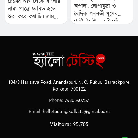
চৈত্রের শুরু থেকে বাংলার
অপালা, লোপামুদ্রা ও
নানা প্রান্তে ধ্বনিত হতে
বৈদিক পরবর্তী যুগের
শুরু করে কথাটি। গ্রাম
গার্গী, মৈত্রী— এই পাঁচ
থেকে ‘গা’ আর ‘জন’ মানে
মহীয়সী নারীর কথা আমরা
জনগণ। ‘গাজন’ বা
কে না জানি…
‘চড়কপুজো’ সাধারণ
মানুষের চাওয়া পাওয়ারই
এক প্রতিফলন…
104/3 Harisava Road, Anandapuri, N. C. Pukur, Barrackpore,
Kolkata- 700122
Phone:
7980690257
Email:
hellotesting.kolkata@gmail.com
Visitors: 95,785