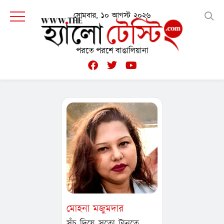
সোমবার, ১০ আগস্ট ২০২৬
পরতে পরশে বাঙালিয়ানা
মোহনা মজুমদার
সূঁচ দিয়ে সুতো টানতে