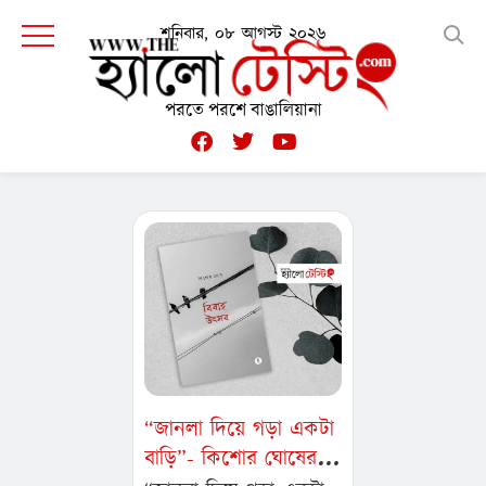
শনিবার, ০৮ আগস্ট ২০২৬
পরতে পরশে বাঙালিয়ানা
“জানলা দিয়ে গড়া একটা
বাড়ি”- কিশোর ঘোষের