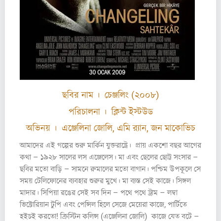
ছবির নাম । চেঞ্জলিং (২০০৮)
পরিচালনা । ক্লিন্ট ইস্টউড
অভিনয় । এঞ্জেলিনা জোলি, এমি র‍্যান, জন মাকোভিচ
আমাদের এই গল্পের শুরু মার্কিন যুক্তরাষ্ট্রে। প্রায় একশো বছর আগের
কথা – ১৯২৮ সালের লস এঞ্জেলেস। মা এবং ছেলের ছোট্ট সংসার –
ছবির মতো বাড়ি – সামনে রুমালের মতো বাগান। পশ্চিম উপকূলে সে
সময় টেলিফোনের ব্যবহার শুরুর মুখে। মা ব্যস্ত সেই কাজে। সিঙ্গল
মাদার। সিপিয়া রঙের সেই সব দিন – পথে পথে ট্রাম – লম্বা
ভিক্টোরিয়ান টুপি এবং পেন্সিল হিলে সেজে মেয়েরা কাজে, পার্টিতে
হইচই করতো! ক্রিস্টিন কলিন্স (এঞ্জেলিনা জোলি) কাজে যেত বটে –