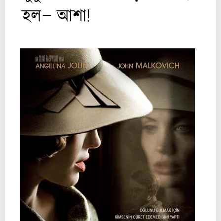
হল– আশা!