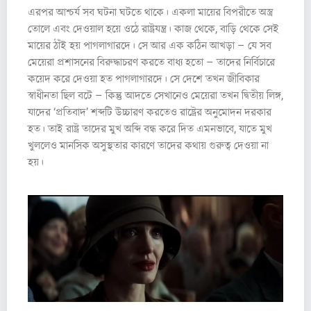
এরপর আশ্চর্য সব ঘটনা ঘটতে থাকে। একলা মায়ের বিপরীতে অস্ত্র
তোলে এবং দেওয়াল হয়ে ওঠে রাষ্ট্রযন্ত্র। কাজ থেকে, বাড়ি থেকে সেই
মায়ের ঠাঁই হয় পাগলাগারদে। সে আর এক কঠিন আখড়া – যে সব
মেয়েরা প্রশাসনের বিরুদ্ধাচরণ করতে বাধ্য হতো – তাদের নির্বিচারে
কয়েদ করে দেওয়া হত পাগলাগারদে। সে দেশে তখন জীবিকার
স্বাধীনতা ছিল বটে – কিন্তু আদতে সেখানেও মেয়েরা তখন দ্বিতীয় লিঙ্গ,
যাদের ‘প্রতিবাদ’ শব্দটি উচ্চারণ করতেও রাষ্ট্রের অনুমোদন দরকার
হত। তাই রাষ্ট্র তাদের মুখ অব্দি বন্ধ করে দিত এমনভাবে, যাতে মুখ
খুললেও মানসিক অসুস্থতার কারণে তাদের কথায় গুরুত্ব দেওয়া না
হয়।