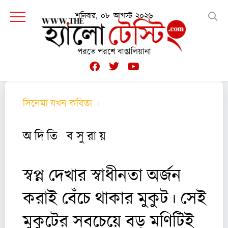
শনিবার, ০৮ আগস্ট ২০২৬
পরতে পরশে বাঙালিয়ানা
সিনেমা যখন কবিতা ।
পর্ব ১
অ দি তি ব সু রা য়
স্বপ্ন দেখার স্বাধীনতা অর্জন
করাই বেঁচে থাকার মুকুট। সেই
মুকুটের সবচেয়ে বড় মণিটিই