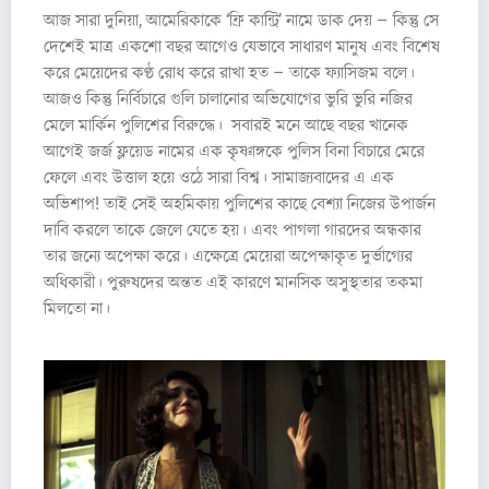
আজ সারা দুনিয়া, আমেরিকাকে ‘ফ্রি কান্ট্রি’ নামে ডাক দেয় – কিন্তু সে
দেশেই মাত্র একশো বছর আগেও যেভাবে সাধারণ মানুষ এবং বিশেষ
করে মেয়েদের কণ্ঠ রোধ করে রাখা হত – তাকে ফ্যাসিজম বলে।
আজও কিন্তু নির্বিচারে গুলি চালানোর অভিযোগের ভুরি ভুরি নজির
মেলে মার্কিন পুলিশের বিরুদ্ধে। সবারই মনে আছে বছর খানেক
আগেই জর্জ ফ্লয়েড নামের এক কৃষ্ণাঙ্গকে পুলিস বিনা বিচারে মেরে
ফেলে এবং উত্তাল হয়ে ওঠে সারা বিশ্ব। সামাজ্যবাদের এ এক
অভিশাপ! তাই সেই অহমিকায় পুলিশের কাছে বেশ্যা নিজের উপার্জন
দাবি করলে তাকে জেলে যেতে হয়। এবং পাগলা গারদের অন্ধকার
তার জন্যে অপেক্ষা করে। এক্ষেত্রে মেয়েরা অপেক্ষাকৃত দুর্ভাগ্যের
অধিকারী। পুরুষদের অন্তত এই কারণে মানসিক অসুস্থতার তকমা
মিলতো না।