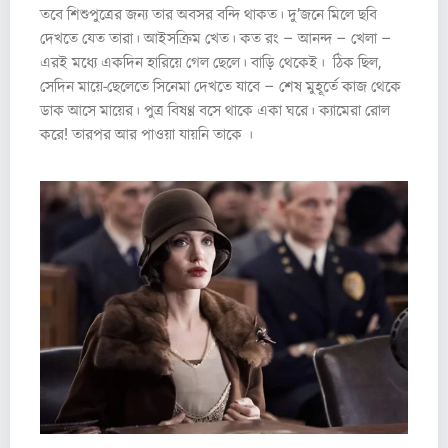
তবে শিশুপুত্রের জন্য তার অবসর বন্দি থাকত। দু’জনে মিলে ছবি
দেখতে যেত তারা। আইসক্রিম খেত। কত রং – আনন্দ – খেলা –
এরই মধ্যে একদিন হারিয়ে গেল ছেলে। বাড়ি থেকেই। ঠিক ছিল,
সেদিন মায়ে-ছেলেতে সিনেমা দেখতে যাবে – শেষ মুহূর্তে কাজ থেকে
ডাক আসে মায়ের। পুত্র বিষণ্ণ বসে থাকে একা ঘরে। ক্যামেরা রোল
করে! তারপর আর পাওয়া যায়নি তাকে ।