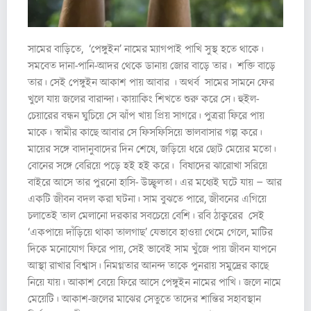
সামের বাড়িতে, ‘পেঙ্গুইন’ নামের ম্যাগপাই পাখি সুস্থ হতে থাকে।
সমবেত দানা-পানি-আদর থেকে ডানায় জোর বাড়ে তার। শক্তি বাড়ে
তার। সেই পেঙ্গুইন আকাশ পায় আবার । অথর্ব সামের সামনে ফের
খুলে যায় জলের বারান্দা। কায়াকিং শিখতে শুরু করে সে। হুইল-
চেয়ারের বন্ধন ঘুচিয়ে সে ঝাঁপ খায় প্রিয় সাগরে। পুত্ররা ফিরে পায়
মাকে। স্বামীর কাছে আবার সে ফিসফিসিয়ে ভালবাসার গল্প করে।
মায়ের সঙ্গে বাদানুবাদের দিন শেষে, জড়িয়ে ধরে ছোট মেয়ের মতো।
বোনের সঙ্গে বেরিয়ে পড়ে হই হই করে। বিষাদের ঝারোখা সরিয়ে
বাইরে আসে তার পুরনো হাসি- উচ্ছ্বলতা। এর মধ্যেই ঘটে যায় – আর
একটি জীবন বদল করা ঘটনা। সাম বুঝতে পারে, জীবনের এগিয়ে
চলাতেই তাল মেলানো দরকার সবচেয়ে বেশি। রবি ঠাকুরের সেই
‘একপায়ে দাঁড়িয়ে থাকা তালগাছ’ যেভাবে হাওয়া থেমে গেলে, মাটির
দিকে মনোযোগ ফিরে পায়, সেই ভাবেই সাম খুঁজে পায় জীবন যাপনে
আস্থা রাখার বিশ্বাস। নিমগ্নতার আনন্দ তাকে পুনরায় সমুদ্রের কাছে
নিয়ে যায়। আকাশ বেয়ে ফিরে আসে পেঙ্গুইন নামের পাখি। জলে নামে
মেয়েটি। আকাশ-জলের মাঝের সেতুতে তাদের শান্তির সহাবস্থান