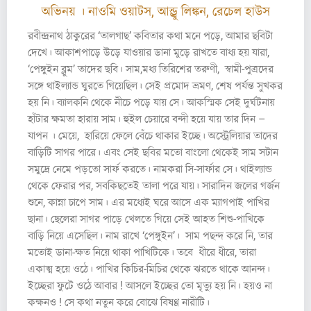
অভিনয় ।
নাওমি ওয়াটস, আন্ড্রু লিঙ্কন, রেচেল হাউস
রবীন্দ্রনাথ ঠাকুরের ‘তালগাছ’ কবিতার কথা মনে পড়ে, আমার ছবিটা
দেখে। আকাশপাড়ে উড়ে যাওয়ার ডানা মুড়ে রাখতে বাধ্য হয় যারা,
‘পেঙ্গুইন ব্লুম’ তাদের ছবি। সাম,মধ্য তিরিশের তরুণী, স্বামী-পুত্রদের
সঙ্গে থাইল্যান্ড ঘুরতে গিয়েছিল। সেই প্রমোদ ভ্রমণ, শেষ পর্যন্ত সুখকর
হয় নি। ব্যালকনি থেকে নীচে পড়ে যায় সে। আকস্মিক সেই দুর্ঘটনায়
হাঁটার ক্ষমতা হারায় সাম। হুইল চেয়ারে বন্দী হয়ে যায় তার দিন –
যাপন । মেয়ে, হারিয়ে ফেলে বেঁচে থাকার ইচ্ছে। অস্ট্রেলিয়ার তাদের
বাড়িটি সাগর পারে। এবং সেই ছবির মতো বাংলো থেকেই সাম সটান
সমুদ্রে নেমে পড়তো সার্ফ করতে। নামকরা সি-সার্ফার সে। থাইল্যান্ড
থেকে ফেরার পর, সবকিছতেই তালা পরে যায়। সারাদিন জলের গর্জন
শুনে, কান্না চাপে সাম। এর মধ্যেই ঘরে আসে এক ম্যাগপাই পাখির
ছানা। ছেলেরা সাগর পাড়ে খেলতে গিয়ে সেই আহত শিশু-পাখিকে
বাড়ি নিয়ে এসেছিল। নাম রাখে ‘পেঙ্গুইন’। সাম পছন্দ করে নি, তার
মতোই ডানা-ক্ষত নিয়ে থাকা পাখিটিকে। তবে ধীরে ধীরে, তারা
একাত্ম হয়ে ওঠে। পাখির কিচির-মিচির থেকে ঝরতে থাকে আনন্দ।
ইচ্ছেরা ফুটে ওঠে আবার ! আসলে ইচ্ছের তো মৃত্যু হয় নি। হয়ও না
কক্ষনও ! সে কথা নতুন করে বোঝে বিষণ্ণ নারীটি।