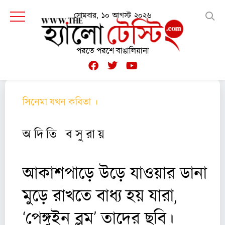
সোমবার, ১০ আগস্ট ২০২৬
পরতে পরশে বাঙালিয়ানা
সিনেমা যখন কবিতা ।
পর্ব ৩
অ দি তি ব সু রা য়
আকাশপাড়ে উড়ে যাওয়ার ডানা
মুড়ে রাখতে বাধ্য হয় যারা,
‘পেঙ্গুইন ব্লুম’ তাদের ছবি।