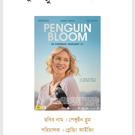
ছবির নাম ।
পেঙ্গুইন ব্লুম
পরিচালক
।
গ্লেন্ডিং আইভিং