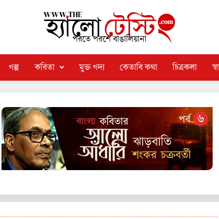
পরতে পরশে বাঙালিয়ানা
গল্প
কবিতা
মুক্ত গদ্য
কেতাবি কথা
চিত্রকলা
স্বা