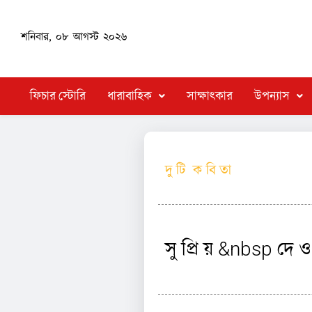
শনিবার, ০৮ আগস্ট ২০২৬
ফিচার স্টোরি
ধারাবাহিক
সাক্ষাৎকার
উপন্যাস
দু টি ক বি তা
সু প্রি য় &nbsp দে ও