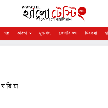
পরতে পরশে বাঙালিয়ানা
গল্প
কবিতা
মুক্ত গদ্য
কেতাবি কথা
চিত্রকলা
স্বা
 ঘ রি য়া