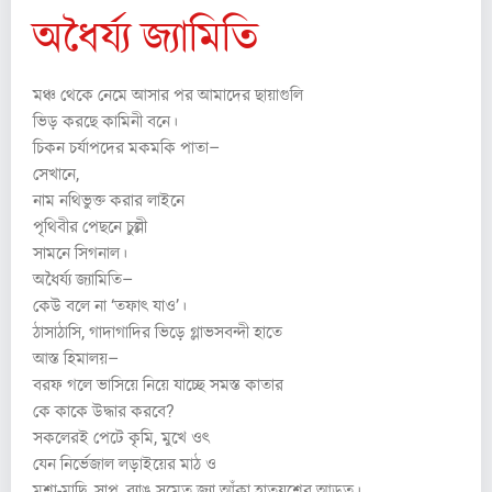
অধৈর্য্য জ্যামিতি
মঞ্চ থেকে নেমে আসার পর আমাদের ছায়াগুলি
ভিড় করছে কামিনী বনে।
চিকন চর্যাপদের মকমকি পাতা–
সেখানে,
নাম নথিভুক্ত করার লাইনে
পৃথিবীর পেছনে চুল্লী
সামনে সিগনাল।
অধৈর্য্য জ্যামিতি–
কেউ বলে না ‘তফাৎ যাও’।
ঠাসাঠাসি, গাদাগাদির ভিড়ে গ্লাভসবন্দী হাতে
আস্ত হিমালয়–
বরফ গলে ভাসিয়ে নিয়ে যাচ্ছে সমস্ত কাতার
কে কাকে উদ্ধার করবে?
সকলেরই পেটে কৃমি, মুখে ওৎ
যেন নির্ভেজাল লড়াইয়ের মাঠ ও
মশা-মাছি, সাপ, ব্যাঙ সমেত জ্যা আঁকা হাতযশের আড়ত।