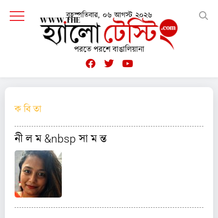
বৃহস্পতিবার, ০৬ আগস্ট ২০২৬
পরতে পরশে বাঙালিয়ানা
ক বি তা
নী ল ম &nbsp সা ম ন্ত