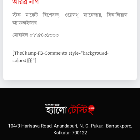
অরিত্র নাগ
স্টক মার্কেট বিশেষজ্ঞ,
ওয়েলথ্ ম্যানেজার,
ফিনান্সিয়াল
অ্যাডভাইজার
মোবাইল ৯৭৭৫৪৩১৩৩৩
[TheChamp-FB-Comments style="background-
color:#fff;"]
104/3 Harisava Road, Anandapuri, N. C. Pukur, Barrackpore,
Kolkata- 700122