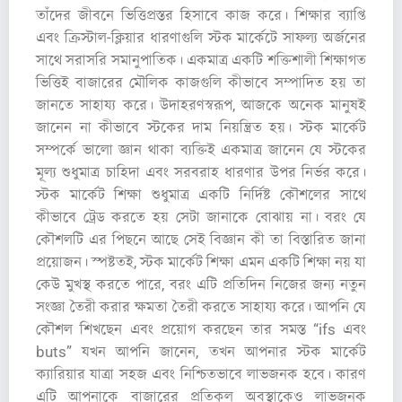
তাঁদের জীবনে ভিত্তিপ্রস্তর হিসাবে কাজ করে। শিক্ষার ব্যাপ্তি
এবং ক্রিস্টাল-ক্লিয়ার ধারণাগুলি স্টক মার্কেটে সাফল্য অর্জনের
সাথে সরাসরি সমানুপাতিক। একমাত্র একটি শক্তিশালী শিক্ষাগত
ভিত্তিই বাজারের মৌলিক কাজগুলি কীভাবে সম্পাদিত হয় তা
জানতে সাহায্য করে। উদাহরণস্বরূপ, আজকে অনেক মানুষই
জানেন না কীভাবে স্টকের দাম নিয়ন্ত্রিত হয়। স্টক মার্কেট
সম্পর্কে ভালো জ্ঞান থাকা ব্যক্তিই একমাত্র জানেন যে স্টকের
মূল্য শুধুমাত্র চাহিদা এবং সরবরাহ ধারণার উপর নির্ভর করে।
স্টক মার্কেট শিক্ষা শুধুমাত্র একটি নির্দিষ্ট কৌশলের সাথে
কীভাবে ট্রেড করতে হয় সেটা জানাকে বোঝায় না। বরং যে
কৌশলটি এর পিছনে আছে সেই বিজ্ঞান কী তা বিস্তারিত জানা
প্রয়োজন। স্পষ্টতই, স্টক মার্কেট শিক্ষা এমন একটি শিক্ষা নয় যা
কেউ মুখস্থ করতে পারে, বরং এটি প্রতিদিন নিজের জন্য নতুন
সংজ্ঞা তৈরী করার ক্ষমতা তৈরী করতে সাহায্য করে। আপনি যে
কৌশল শিখছেন এবং প্রয়োগ করছেন তার সমস্ত “ifs এবং
buts” যখন আপনি জানেন, তখন আপনার স্টক মার্কেট
ক্যারিয়ার যাত্রা সহজ এবং নিশ্চিতভাবে লাভজনক হবে। কারণ
এটি আপনাকে বাজারের প্রতিকূল অবস্থাকেও লাভজনক