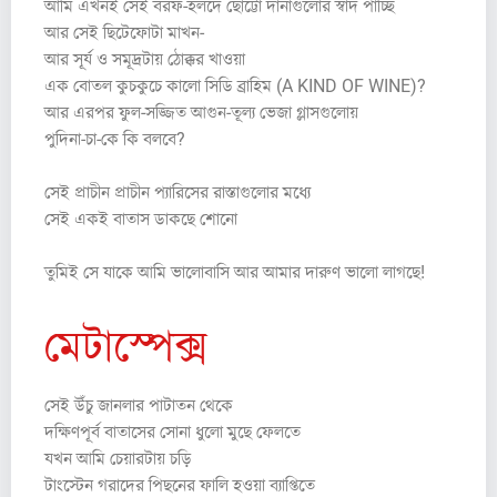
আমি এখনই সেই বরফ-হলদে ছোট্টো দানাগুলোর স্বাদ পাচ্ছি
আর সেই ছিটেফোটা মাখন-
আর সূর্য ও সমূদ্রটায় ঠোক্কর খাওয়া
এক বোতল কুচকুচে কালো সিডি ব্রাহিম (A KIND OF WINE)?
আর এরপর ফুল-সজ্জিত আগুন-তূল্য ভেজা গ্লাসগুলোয়
পুদিনা-চা-কে কি বলবে?
সেই প্রাচীন প্রাচীন প্যারিসের রাস্তাগুলোর মধ্যে
সেই একই বাতাস ডাকছে শোনো
তুমিই সে যাকে আমি ভালোবাসি আর আমার দারুণ ভালো লাগছে!
মেটাস্পেক্স
সেই উঁচু জানলার পাটাতন থেকে
দক্ষিণপূর্ব বাতাসের সোনা ধুলো মুছে ফেলতে
যখন আমি চেয়ারটায় চড়ি
টাংস্টেন গরাদের পিছনের ফালি হওয়া ব্যাপ্তিতে