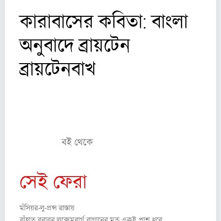
কারাবাসের কবিতা: বাংলা
অনুবাদে ব্রায়টেন
ব্রায়টেনবাখ
( গত সংখ্যার পর )
“The true confessions of an Albino
terrorist”
বই থেকে
সেই ফেরা
মঁসিয়র-লু-প্রন্স রাস্তায়
বাঁহাত বরাবর লুক্সেমবার্গ বাগানের মত একই পাশ ধরে