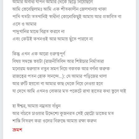
আমার অবাধ্য যাপন আমার থেকে ছিড়ে নিয়েছিলে
আমি ভেবেছিলামঃ আমি এক শীতকালীন জেলখানায় থাকা
পাখি যতটা ততখানিই স্বাধীন! কোনোকিছুই আমায় আর প্রভাবিত বা
এসে ও আমার
পাদুখানির মাঝে বিব্রত করবে না
এবং কেউই কখনওই আর আমায় ছুঁতে পারবে না
কিন্তু এখন এক আরো গুরুত্বপূর্ণ
বিষয় সম্বন্ধে ভয়টা (রাজনীতিবিদ আর শিষ্টাচার নির্মাতারা
মনোরম শুরুয়াত নতুন ভ্রমণ নিয়ে বকবক আর বর্ণনা করুক
রাজত্বের পতন হোক সানন্দে…): যে আমার পড়িজের থালা
আর রুটি হয়তো বা আমার কাছ থেকে নিয়ে নেওয়া হবে
যা দেখে আমি এখনও বোকার মত পকেটে রাখা হাতের কথা ভুলে যাই
হা ঈশ্বর, আমায় নম্রতায় বাঁধুন
আর বাঁচতে চাওয়ার উদ্দেশ্যে কূজনরত সেই ছোট্টো ডাভের মত
শাস্তি বিতরণ করা ওদের বিরুদ্ধে আমায় রক্ষা করুন
ক্রমশ