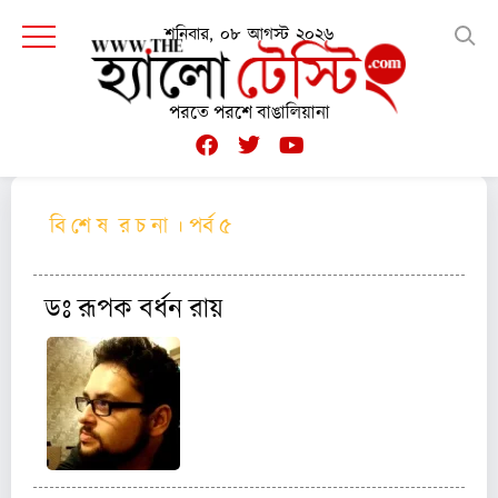
শনিবার, ০৮ আগস্ট ২০২৬
পরতে পরশে বাঙালিয়ানা
বি শে ষ র চ না । পর্ব ৫
ডঃ রূপক বর্ধন রায়