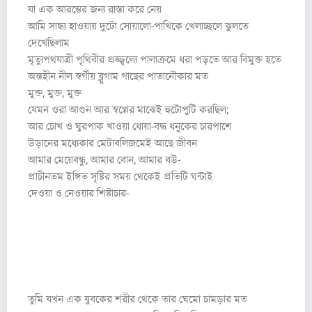
যা এক আরম্ভের জন্য রাস্তা করে নেয়
আমি সান্ধ্য হাওয়ায় দুটো সোয়ালো-পাখিকে খেলাচ্ছলে ঝুলতে
দেখেছিলাম
মৃত্যুপথযাত্রী পৃথিবীর প্রজ্জ্বল্যে পালাক্রমে ধরা পড়তে আর বিমুক্ত হতে
অন্তহীন নীল স্বর্গীয় ব্লুগাম গাছের পাতানৌকার মত
মুক্ত, মুক্ত, মুক্ত
যেমন ওরা আগুন আর স্বপ্নের মাঝেই হুটোপুটি করছিল;
আর চোখ ও ঘুরপাক খাওয়া ধোয়া-বদ্ধ ধনুকের চারপাশে
উড়ানের মধ্যেকার মেটাবলিজমেই আছে জীবন
আমার মেয়েবন্ধু, আমার বোন, আমার বউ-
প্রাচীনতম ইঙ্গিত সৃষ্টির সময় থেকেই প্রতিটি ঘন্টাই
দেওয়া ও নেওয়ার শিষ্টাচার-
YK বই থেকে, অক্টবর ১৯৭৯ থেকে নভেম্বর
১৯৮২ সালের মধ্যে লেখা কবিতা
৪.৩
তুমি যখন এক যুবকের শরীর থেকে তার ঘেমো চামড়ার মত