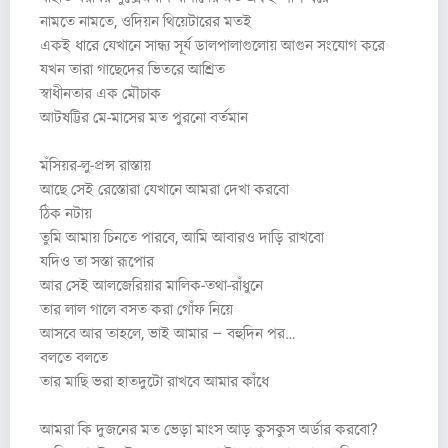
নামতে নামতে, ওদিয়ন থিয়েটারের মতই
একই ধারে যেখানে সান্ধ্য সূর্য ডালপালাগুলোয় আগুন সংযোগ করে
যখন তারা গাছেদের ভিতরে আশ্রিত
স্বাধীনতার এক মৌচাক
আটষট্টির মে-মাসের মত পুরনো বর্তমান
মঁসিয়র-লু-প্রন্স রাস্তায়
আছে সেই রেস্তোরা যেখানে আমরা দেখা করবো
ঠিক নটায়
তুমি আমায় চিনতে পারবে, আমি আবারও দাড়ি রাখবো
যদিও তা সস্তা রূপোর
আর সেই আলজেরিয়ার মালিক-তথা-রাঁধুনে
তার লাল গালে বসত করা গোঁফ নিয়ে
আসবে আর তাহলে, ভাই আমার – বহুদিন পর…
বলতে বলতে
তার মাছি ভরা হাতদুটো রাখবে আমার কাঁধে
আমরা কি দুজনের মত ভেড়া মাংস আড় কুসকুস অর্ডার করবো?