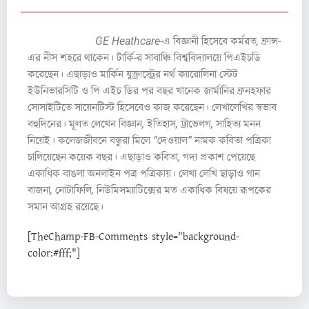
লেখক পরিচিতি :
GE Heathcare-এ বিজ্ঞানী হিসেবে কর্মরত, ফ্রান্স-
এর নীস শহরে থাকেন। টার্কি-র সাবাঞ্চি বিশ্ববিদ্যালয়ে পিএইচডি
করেছেন। এছাড়াও মার্কিন যুক্ত্রাস্ট্রের নর্থ ক্যারোলিনা স্টেট
ইউনিভারসিটি ও পি এইচ ডির পর বছর খানেক জার্মানির ফ্রনহফার
সোসাইটিতে সায়েনটিস্ট হিসেবেও কাজ করেছেন। লেখালেখির স্বভাব
বহুদিনের। মূলত লেখেন বিজ্ঞান, ইতিহাস, ট্রাভেলগ, সাহিত্য মনন
নিয়েই। কলেজজীবনে বন্ধুরা মিলে “দেওয়াল” নামক কবিতা পত্রিকা
চালিয়েছেন কয়েক বছর। এছাড়াও কবিতা, গদ্য প্রকাশ পেয়েছে
একাধিক বাঙলা অনলাইন পত্র পত্রিকায়। লেখা লেখি ছাড়াও গান
বাজনা, নোটাফিলি, নিউমিসম্যাটিক্সের মত একাধিক বিষয়ে রূপকের
সমান আগ্রহ রয়েছে।
[TheChamp-FB-Comments style="background-
color:#fff;"]