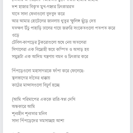
দশ হাজার বিকৃত মুখ-গহ্বর চিৎকাররত
যাতে সাদা ফেনাগুলো বুদবুদ করে
আর আমার হোটেলের জানলায় থুতুর স্ফুলিঙ্গ ছুঁড়ে দেয়
যতক্ষণ উঁচু পাহাড়ি ঢালের গায়ে জরুরি সংকেতগুলো পতপত করে
ওড়ে
টেবিল-কাপড়ের টুকরোগুলো শুষে নেয় অতলেরা
সিগালেরা এক বিদ্রোহী ভয়ে কম্পিত ও অসাড় হয়
সমুদ্রটা এক আদিম যন্ত্রণায় বমন ও চিৎকার করে
পিঁপড়েগুলো মহাসাগরকে ফাঁপা করে ফেলেছে-
স্থলভাগের দাঁতের ধাক্কায়
কাঠের মান্দাসগুলো বিচূর্ণ হচ্ছে
(আমি পরিমাপের এককে রাত্রি-স্বপ্ন দেখি
অন্ধকারে আমি
শূন্যহীন শূন্যতার মনিব
সাদা পিঁপড়েদের তমসাচ্ছন্ন আশা