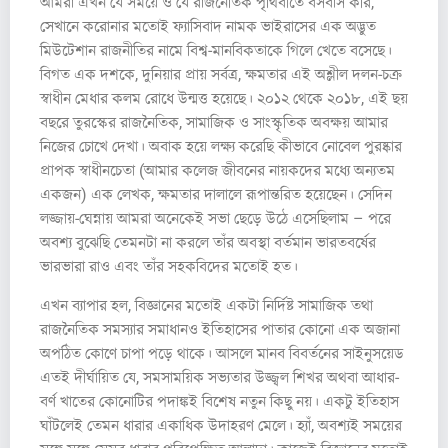
আমরা এখন যে সময়ে ও যে রাজনৈতিক পৃথিবীতে বসবাস করি,
সেখানে করোনার মতোই ফ্যাসিবাদ নামক ভাইরাসের এক অদ্ভুত
মিউটেশান রাজনীতির নামে বিশ্ব-মানবিকতাকে গিলে খেতে বসেছে।
বিগত এক দশকে, দুনিয়ার প্রায় সর্বত্র, ক্ষমতার এই অশ্লীল দলন-চক্র
স্বাধীন মেধার কলম রোধে উন্মত্ত হয়েছে। ২০১২ থেকে ২০১৮, এই ছয়
বছরে তুরস্কের রাজনৈতিক, সামাজিক ও সাংস্কৃতিক অবক্ষয় আমার
নিজের চোখে দেখা। অবাক হয়ে লক্ষ্য করেছি কীভাবে নোবেল পুরষ্কার
প্রাপক স্বাধীনচেতা (আমার কলেজ জীবনের নায়কদের মধ্যে অন্যতম
একজন) এক লেখক, ক্ষমতার দালালে রূপান্তরিত হয়েছেন। সেদিন
লজ্জায়-ঘেন্নায় আমরা অনেকেই সভা ছেড়ে উঠে এসেছিলাম – পরে
অবশ্য বুঝেছি তেমনটা না করলে তাঁর অবস্থা বর্তমান ভারতবর্ষের
ভারভারা রাও এবং তাঁর সহকবিদের মতোই হত।
এখন ব্যাপার হল, বিজ্ঞানের মতোই একটা নির্দিষ্ট সামাজিক তথা
রাজনৈতিক সমস্যার সমাধানও ইতিহাসের পাতার কোনো এক অজানা
অপঠিত কোণে চাপা পড়ে থাকে। আসলে মানব বিবর্তনের সাইনুসয়েড
এতই দীর্ঘায়িত যে, সমসাময়িক সভ্যতার উজ্জ্বল শিখর অথবা আধার-
বর্ণ খাতের কোনোটির পদাঙ্কই বিশেষ নতুন কিছু নয়। একটু ইতিহাস
ঘাঁটলেই তেমন ধারার একাধিক উদাহরণ মেলে। হ্যাঁ, অবশ্যই সময়ের