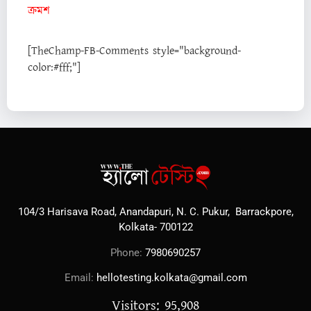
ক্রমশ
[TheChamp-FB-Comments style="background-
color:#fff;"]
104/3 Harisava Road, Anandapuri, N. C. Pukur, Barrackpore,
Kolkata- 700122
Phone:
7980690257
Email:
hellotesting.kolkata@gmail.com
Visitors: 95,908