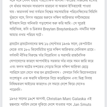
সঙ্গে সঙ্গে সেসব ধারার পরিপ্রেক্ষিত আলাদা। কাজেই বিজ্ঞানের মতোই
সে ধাঁধার সমাধান সাধারণত হারানো বা অজানা ইতিহাসেই পাওয়া
যায়। ভারতবর্ষ তথা বর্তমান বিশ্বের সমসাময়িক পরিপ্রেক্ষিতের সিমিলি
খুঁজতে বসে, বিগত বছরের শুরুতে দক্ষিণ আফ্রিকার বর্ণবৈষম্যের
ইতিহাস নিয়ে খানিকটা পড়াশোনা শুরু করি আমি। সে সূত্রেই
সাহিত্যিক, কবি ও চিত্রকর Breyten Breytenbach- নামটির সঙ্গে
আমার প্রথম পরিচয় ঘটে।
ব্রায়টেন ব্রায়টেনবাখের জন্ম ১৬ সেপ্টেম্বর ১৯৩৯ সালে, কেপটাউন
থেকে প্রায় ১৮০ কিলোমিটার দূরে দক্ষিণ আফ্রিকার বোনিভাল গ্রামে।
বর্ণবাদী নীতির বিরুদ্ধে তাঁর বিরোধিতা ও সরাসরি রাজনৈতিক
যোগাযোগের কারণে আপার্থাইড সরকার তাঁর নামে সমন জারি করে
এবং ফলত ষাটের দশকের গোড়ার দিকে দক্ষিণ আফ্রিকা ছেড়ে
প্যারিসে চলে যেতে বাধ্য হন ব্রায়টেনবাখ। সেখানে তিনি ভিয়েতনামের
বংশোদ্ভূত এক ফরাসি মহিলাকে বিয়ে করেছিলেন এবং মিশ্র বিবাহ
নিষিদ্ধকরণ আইনের কারণেও সে সময়ে দেশে ফিরে যেতেও
পারেননি।
১৯৭৫ সালের ১৯শে আগস্ট, Christian Marc Galaska এই
ছদ্মনামে প্যারিস থেকে লুকিয়ে দেশে যাওয়ার পথে Jan Smuts