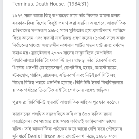
Terminus. Death House. (1984:31)
১৯৭৭ সালে আরো কিছু অপরাধের দায়ে তাঁর বিরুদ্ধে মামলা চালায়
সরকার- কিন্তু বিশেষ কিছুই প্রমাণ করা যায়নি। অবশেষে, আন্তর্জাতিক
প্রতিবাদের ফলস্বরূপ ১৯৮২ সালে মুক্তিপ্রাপ্ত হয়ে ব্রায়টেনবাখ প্যারিসে
ফিরে আসেন এবং ফরাসী নাগরিকত্ব গ্রহণ করেন। ১৯৯৪ সালে অবাধ
নির্বাচনের মাধ্যমে ক্ষমতাসীন ন্যাশনাল পার্টির পতন ঘটে এবং বর্ণবাদ
সমাপ্ত হয়। ব্রায়টেনবাখ ২০০০ সালের জানুয়ারিতে কেপটাউন
বিশ্ববিদ্যালয়ে ভিজিটিং ফ্যাকাল্টি হন। তাছাড়া তাঁর চিত্রকর্ম এবং
প্রিন্টের প্রদর্শনী জোহানেসবার্গ, কেপটাউন, হংকং, আমস্টারডাম,
স্টকহোম, প্যারিস, ব্রাসেলস, এডিনবার্গ এবং নিউইয়র্ক সিটি সহ
বিশ্বের বিভিন্ন শহরে প্রদর্শিত হয়েছে। তিনি নিউ ইয়র্ক বিশ্ববিদ্যালয়ে
স্নাতক পর্যায়ের ক্রিয়েটিভ রাইটিং শেখানোর সঙ্গেও জড়িত।
পুরস্কার: জিবিগিনিউ হারবার্ট আন্তর্জাতিক সাহিত্য পুরস্কার ২০১৭।
কারাবাসের প্রলম্বিত বছরগুলিতে কবি প্রায় ৪০০ কবিতা রচনা
করেছিলেন। সে সময়ের প্রায় সমস্ত কবিতাই আফ্রিকানাস ভাষায়
রচিত। তাই আন্তর্জাতিক পাঠকের কাছে আরো বেশি করে পৌছনোর
সুবিধার্থে Denis Hirson এবং ব্রায়টেনবাখ নিজে, ১৯৮৮ সালে