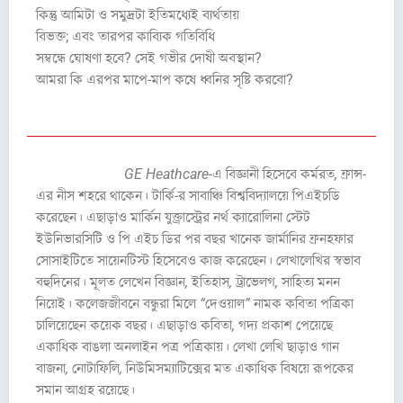
কিন্তু আমিটা ও সমুদ্রটা ইতিমধ্যেই ব্যর্থতায়
বিভক্ত; এবং তারপর কাব্যিক গতিবিধি
সম্বন্ধে ঘোষণা হবে? সেই গভীর দোষী অবস্থান?
আমরা কি এরপর মাপে-মাপ কষে ধ্বনির সৃষ্টি করবো?
লেখক পরিচিতি :
GE Heathcare-এ বিজ্ঞানী হিসেবে কর্মরত, ফ্রান্স-
এর নীস শহরে থাকেন। টার্কি-র সাবাঞ্চি বিশ্ববিদ্যালয়ে পিএইচডি
করেছেন। এছাড়াও মার্কিন যুক্ত্রাস্ট্রের নর্থ ক্যারোলিনা স্টেট
ইউনিভারসিটি ও পি এইচ ডির পর বছর খানেক জার্মানির ফ্রনহফার
সোসাইটিতে সায়েনটিস্ট হিসেবেও কাজ করেছেন। লেখালেখির স্বভাব
বহুদিনের। মূলত লেখেন বিজ্ঞান, ইতিহাস, ট্রাভেলগ, সাহিত্য মনন
নিয়েই। কলেজজীবনে বন্ধুরা মিলে “দেওয়াল” নামক কবিতা পত্রিকা
চালিয়েছেন কয়েক বছর। এছাড়াও কবিতা, গদ্য প্রকাশ পেয়েছে
একাধিক বাঙলা অনলাইন পত্র পত্রিকায়। লেখা লেখি ছাড়াও গান
বাজনা, নোটাফিলি, নিউমিসম্যাটিক্সের মত একাধিক বিষয়ে রূপকের
সমান আগ্রহ রয়েছে।