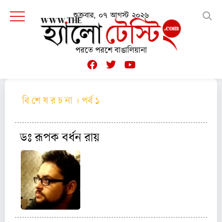
শুক্রবার, ০৭ আগস্ট ২০২৬
পরতে পরশে বাঙালিয়ানা
বি শে ষ র চ না । পর্ব ১
ডঃ রূপক বর্ধন রায়