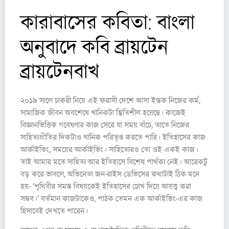
কারাবাসের কবিতা: বাংলা
অনুবাদে কবি ব্রায়টেন
ব্রায়টেনবাখ
২০১৯ সালে চাকরী নিয়ে এই ফরাসী দেশে আসা ইস্তক নিজের কর্ম,
সামাজিক জীবন অবশেষে খানিকটা স্থিতিশীল হয়েছে। কাজেই
বিজ্ঞানভিত্তিক গবেষণার কাজ সেরে যা সময় বাঁচে, তাতে নিজের
সাহিত্যপ্রীতির দিকটাও খানিক পরিতৃপ্ত করতে পারি। ইতিহাসের কাজ
আর্কাইভিং, সময়ের আর্কাইভিং। সাহিত্যেরও তো ওই একই কাজ।
তাই আমার মতে সাহিত্য আর ইতিহাসে বিশেষ পার্থক্য নেই। আরেকটু
বড় করে ভাবলে, অভিনেতা জন-রাইস ডেভিসের কথাটাই ঠিক মনে
হয়- ‘পৃথিবীর সমস্ত বিষয়কেই ইতিহাসের চোখ দিয়ে আয়ত্ত্ব করা
সম্ভব।’ বর্তমান কাজটাকেও, পাঠক তেমন এক আর্কাইভিং-এর কাজ
হিসাবেই দেখতে পারেন।