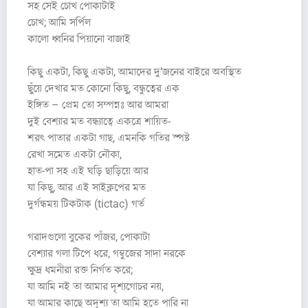
সহ সেই চোখ পোকাটাই
চোখ; আমি সর্পিল
কালো ধ্বনির পিয়ানো বাজাই
কিছু একটা, কিছু একটা, আমাদের দু’জনের বাইরে অবস্থিত
ছুঁয়ে দেখার মত কোনো কিছু, বন্ধুত্বের এক
ইঙ্গিত – প্রেম তো সম্পন্নঃ আর আমরা
দুই বেশ্যার মত বন্ধ্যাত্বে একত্রে শায়িত-
শরৎ পাতার একটা গাছ, এমনকি গতির স্পষ্ট
রেখা সমেত একটা নৌকা,
হাত-পা সহ এই ঘড়ি ছাড়িয়ে আর
যা কিছু, আর এই সাইক্লপের মত
দুর্গন্ধময় টিকটাক (tictac) গর্ত
গরাদগুলো বুকের পাঁজর, পোকাটা
বেশ্যার গলা টিপে ধরে, গম্বুজের সাদা নরকে
ক্ষুদ্র ধমনীরা রক্ত নির্গত করে;
যা আমি নই তা আমার দৃশ্যগোচর নয়,
যা আমার কাছে অদৃশ্য তা আমি হতে পারি না