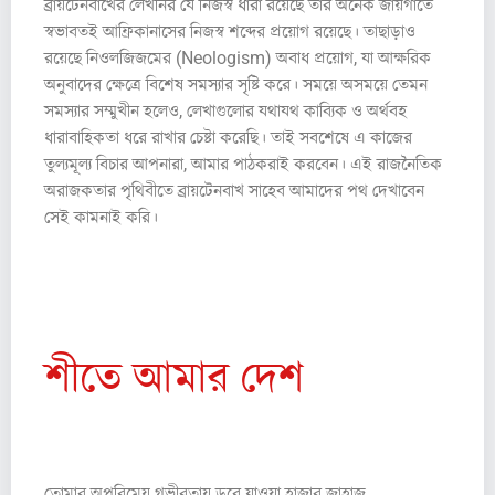
ব্রায়টেনবাখের লেখনির যে নিজস্ব ধারা রয়েছে তার অনেক জায়গাতে
স্বভাবতই আফ্রিকানাসের নিজস্ব শব্দের প্রয়োগ রয়েছে। তাছাড়াও
রয়েছে নিওলজিজমের (Neologism) অবাধ প্রয়োগ, যা আক্ষরিক
অনুবাদের ক্ষেত্রে বিশেষ সমস্যার সৃষ্টি করে। সময়ে অসময়ে তেমন
সমস্যার সম্মুখীন হলেও, লেখাগুলোর যথাযথ কাব্যিক ও অর্থবহ
ধারাবাহিকতা ধরে রাখার চেষ্টা করেছি। তাই সবশেষে এ কাজের
তুল্যমূল্য বিচার আপনারা, আমার পাঠকরাই করবেন। এই রাজনৈতিক
অরাজকতার পৃথিবীতে ব্রায়টেনবাখ সাহেব আমাদের পথ দেখাবেন
সেই কামনাই করি।
১৯৭৫ সালে কারাবাসের সময় রচিত কবিতা থেকে (১৯৭৬ ভয়েটস্ক্রিফ
সংকলন)
শীতে আমার দেশ
২. অন্তরীপে সামুদ্রিক ঝড়
তোমার অপরিমেয় গভীরতায় ডুবে যাওয়া হাজার জাহাজ