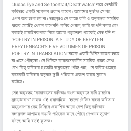
‘Judas Eye and Selfportrait/Deathwatch’ নামে তেষট্টিটি
কবিতার একটি সংকলন প্রকাশ করেন। আমাদের দুর্ভাগ্য সে বই
এখন আর ছাপা হয় না। তাছাড়াও সে কাজে কবি ও অনুবাদক সাময়িক
ধারার মোটেই খেয়াল রাখেননি- কবির খেয়াল, আমি আপনি বলার কে!
কাজেই ব্রায়টেনবাখকে নিয়ে আমার পড়াশোনা থমকেই যেত যদি না
‘POETRY IN PRISON. A STUDY OF BREYTEN
BREYTENBACH’S FIVE VOLUMES OF PRISON
POETRY IN TRANSLATION’ নামক একটি থিসিস আমার হাতে
না এসে পৌছতো। সে থিসিসে কারাবাসকালীন সাময়িক ধারায় লেখা
বেশ কিছু কবিতার ইংরেজি অনুবাদের খোঁজ পাই। সে কবিতাগুচ্ছের
কয়েকটি কবিতার অনুবাদ দু’টি পত্রিকায় প্রকাশ করার সুযোগ
ঘটেছে।
সেই অনুষঙ্গই “কারাবাসের কবিতাঃ বাংলা অনুবাদে কবি ব্রায়টেন
ব্রায়টেনবাখ“ নামক এই ধারাবাহিক। ‘হ্যালো টেস্টিং বাংলা কবিতা’র
অনুপ্রেরণায় সেই থিসিসে প্রকাশিত আরো বেশ কিছু কবিতার
বঙ্গানুবাদ আপামর বাঙালি পাঠকের কাছে পৌছে দেওয়ার সুযোগ
ঘটছে, আমি বড়ই কৃতজ্ঞ।