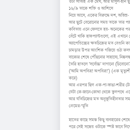
ওটা সত্যিই এক মেঘ, আর মাসুল-হীন ছু
১৬/৯ তাকে শক্তি ও আশিসে
নিয়ে আসে, একের বিরুদ্ধে দশ, অভিন্ন-
আর ছুটে বেরোনোর সময় তাকে তার প্যা
কবিতায় এনে ফেলতে হয়- অনেকের পর
বেঁটে খাকি হাফপ্যান্টগুলো, এই এখা
অ্যাপেন্ডিক্সের ক্ষতচিহ্নের মত বেগুনি
চামড়ার উপর আংশিক গজিয়ে ওঠা কলঙ
বাক্যের শেষে পৌঁছনোর সাহায্যে, নিষ্কলঙ্
তৈরি হাতলে ‘সর্বোচ্চ’ দাগানো (চিবোনো
(‘আমি অপবিত্র! অপবিত্র!’) (এক মৃত্যুশ
করে)
আর এরপর ছিল এক-পা-ভাঙা-শরীর টেন
যেটা কে-জানে-কোথা থেকে ভুলপথে এ
আর যতিচিহ্নের মত অনুভূতিহীনতার স
প্রেমের-স্মৃতি
হাতের কাছে সমস্ত কিছু ব্যবহারের শেষে
পরে সেই সন্ধেয় ওটাকে স্পষ্ট ভাবে লিখ