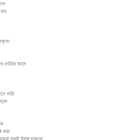
রাণ
 যায়
্তৃতা
াভ বেরিয়ে আসে
 হতে পারি
পাবো
াম
ষ্ট করা
মরা সবাই উলঙ্গ থাকবো