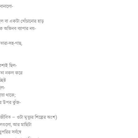
বানালো-
াহল বা একটা খোঁচানোর হাড়
এক অভিনব ব্যাপার নয়-
 তারা-সহ-গাছ,
শ্যই ছিল-
ায় তা নকল করে
িষ্ট
িল-
য়া থাকে;
র উপর কুঁজ-
 জীবিত – ওটা মৃত্যুর শিল্পের অংশ)
লগুলো, আর মাছিটা
পরির সর্বস্বে