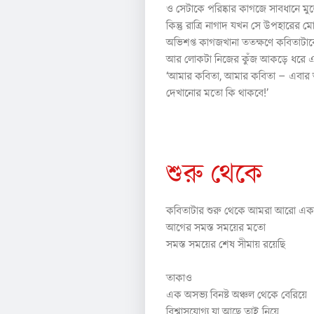
ও সেটাকে পরিষ্কার কাগজে সাবধানে মু
কিন্তু রাত্রি নাগাদ যখন সে উপহারের
অভিশপ্ত কাগজখানা ততক্ষণে কবিতাটা
আর লোকটা নিজের কুঁজ আকড়ে ধরে এবং
‘আমার কবিতা, আমার কবিতা – এবার 
দেখানোর মতো কি থাকবে!’
ইয়াম্ব- একটি ছন্দবিশেষ
শুরু থেকে
কবিতাটার শুরু থেকে আমরা আরো এক
আগের সমস্ত সময়ের মতো
সমস্ত সময়ের শেষ সীমায় রয়েছি
তাকাও
এক অসভ্য বিনষ্ট অঞ্চল থেকে বেরিয়ে
বিশ্বাসযোগ্য যা আছে তাই নিয়ে