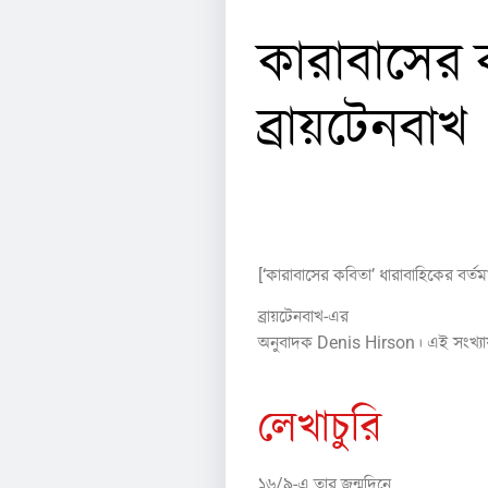
কারাবাসের ক
ব্রায়টেনবাখ
[‘কারাবাসের কবিতা’ ধারাবাহিকের বর্
ব্রায়টেনবাখ-এর
“The True Confess
অনুবাদক Denis Hirson। এই সংখ্যায়
লেখাচুরি
১৬/৯-এ তার জন্মদিনে