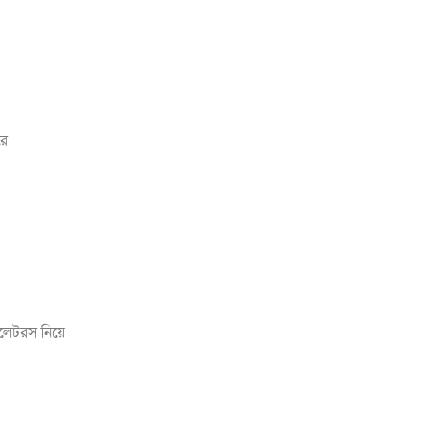
রে
লেটরস নিয়ে