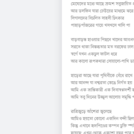
মেঘেদের মধ্যে আছে ক্রমশ সবুজায়িত প্
আর ডলফিন যারা ঢেউয়ের মাধ্যমে ঝরে
সিগালদের বিচলিত সাহসী চিৎকার
পাহাড়পাঁজরের গায়ে খসখসে খালি পা
বাড়বাড়ন্ত হাওয়ার পিছনে খাদের আগুনবক
সরতে থাকা নিস্তব্ধতার মত বরফের ঢাল
স্বর্গে যখন একচুল ফাটল ধরে
আর কালো রূপকথারা সোয়ালো-পাখি ড
হাড়েরা আছে যারা পৃথিবীকে বেঁধে রাখে
আর আনন্দ যা নশ্বরতা ভেঙে নির্গত হয়
আমি এক ভ্রান্তিকারী এক দিবাস্বপ্নদর্শী
আমি তবু দিনের উজ্জ্বল আলোয় সমৃদ্ধি 
রাত্রিজুড়ে আঁশেরা জ্বলেছে
আমিও হয়তো কোনো একদিন বন্দী ছিল
কিন্তু এখানে হৃদপিণ্ডের কম্পন চুক্তি স্প
হয়েছে; এখন থেকে একশো বছর পরে আ