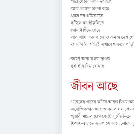
পাছা থেকে নির্গত দীর্ঘশ্বাস
আত্মা আমায় চালনা করে
ধ্যানে নয় প্রতিফলনে
দৃষ্টিতে নয় স্বীকৃতিতে
ঘোমটা ছিঁড়ে গেছে
আর আমি এক কালো ও অসভ্য দেশ থে
বা আমি কি সত্যিই এখানে থাকতে পারি
কারণ আসা অথবা যাওয়া
দুই-ই স্থায়িত্ব বোঝায়
জীবন আছে
গাছেদের গায়ের কাঁটায় আবদ্ধ যিশুরা আ
অযৌক্তিকতায় আক্রান্ত বন্যতার মাঝে নব
পূজারী যাদের চোখ ফোটে সূর্যের নিচে
ফিগ-ফল হাতে একপাশে আলোচনারত বুদ