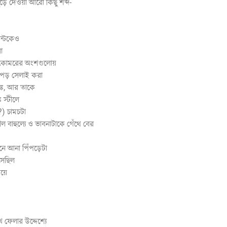
ঁড়ে দেওয়া আরো কিছু শব্দ-
ন্টকেও
া
নে কোমরের অংশগুলোয়
 কাপড় সেলাই করা
্ক, আর তাকে
ক স্টীলে
?) চামচটা
ীল বাহুল্যে ও ভাবনাটাকে গেঁথে বের
ে আনা পিঁপড়েটা
সেছিল
ময়ে
ে ফেলার উদ্দেশ্যে