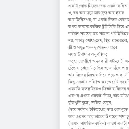
একটা লোক নিজের জন্য একটা কবিতা 
ও, ঘর আর ছড়া আর ছন্দ আর ইয়াম্ব
আর জিনিসপত্র, বা একটা নিস্তব্ধ কোল
অথবা অন্যান্য কাব্যিক টুকিটাকি দিয়ে 
বর্তমান সময়ের মত সামান্য পরিস্থিতিতে
নয়, পাহাড়-শোষা-চোখ, স্থির প্রহরগুলো,
স্ত্রী ও সমুদ্র গত- দুঃখজনকভাবে
সমস্ত উপাদান অনুপস্থিত;
তবুও; চতুর্পাশে অদরকারী এটা-সেটা অব
চেঁছে ও ঝেড়ে নিয়েছিল ও, যা খুঁজে প
আর নিজের নিঃশ্বাস দিয়ে পড়ে থাকা উচ্ছ
কিছু একটায় পরিণত করতে চেষ্টা করেছ
এমনকি মরুভূমিতেও জিভটার নিজের ছা
এরপর প্রথমে লোকটা নিজে, তার কাঁধে
কুঁজখুলি বুড়ো, দাম্ভিক বেবুন,
(তবে সর্বনাশ ইতিমধ্যেই তার শুক্রাণুতে
আর এরপর তার হাতের উপরের সাদা চু
(আমার নামাঙ্কিত স্তালিন) কারণ একটা খু