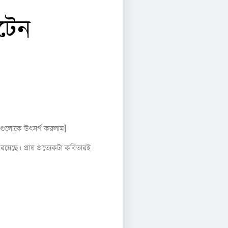
য়টেন
তাগুলোকে উৎসর্গ করলাম]
েছে। প্রায় প্রত্যেকটা কবিতারই