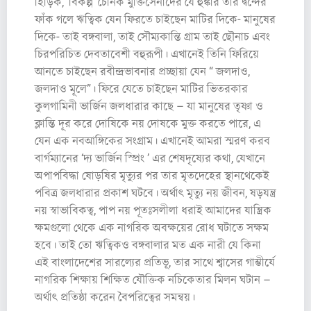
হিড়িক, ‘বিকল্প’ চৈনিক মুক্তিসেনাদের যে হুঙ্কার তার দ্বন্দের
ফাঁক গলে ঋত্বিক যেন ফিরতে চাইছেন মাটির দিকে- মানুষের
দিকে- তাই বঙ্গবালা, তাই সৌম্যকান্তি গ্রাম তাই ছৌনাচ এবং
চিরপরিচিত দেবতাবেশী বহুরূপী। এখানেই তিনি ফিরিয়ে
আনতে চাইছেন রবীন্দ্রভাবনার প্রচ্ছায়া যেন “ জলদাও,
জলদাও মূলে”। ফিরে যেতে চাইছেন মাটির ভিতরকার
কুলগামিনী ভার্জিন জলধারার কাছে – যা মানুষের তৃষ্ণা ও
ক্লান্তি দূর করে দোষিকে নয় দোষকে মুক্ত করতে পারে, এ
যেন এক নবআঙ্গিকের সংগ্রাম। এখানেই আমরা স্মরণ করব
বার্গম্যানের ‘দ্য ভার্জিন স্প্রিং ’ এর শেষদৃষ্যের কথা, যেখানে
অপাপবিদ্ধা ষোড়ষির মৃত্যুর পর তার মৃতদেহের স্থানথেকেই
পবিত্র জলধারার প্রকাশ ঘটবে। অর্থাৎ মৃত্যু নয় জীবন, ষড়যন্ত্র
নয় স্বাভাবিকত্ব, পাপ নয় পূতঃসলীলা ধরাই আমাদের যান্ত্রিক
ক্ষমগুলো থেকে এক নাগরিক অবক্ষয়ের রোধ ঘটাতে সক্ষম
হবে। তাই তো ঋত্বিকও বঙ্গবালার মত এক নারী যে কিনা
এই বাংলাদেশের সারল্যের প্রতিভূ, তার সাথে শ্বাসের গাম্ভীর্যে
নাগরিক শিক্ষায় শিক্ষিত যৌক্তিক নচিকেতার মিলন ঘটান –
অর্থাৎ প্রতিষ্ঠা করেন বৈপরিত্বের সমন্বয়।