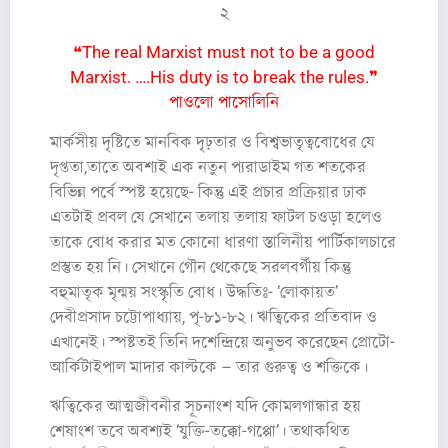
২
❝The real Marxist must not to be a good
Marxist. ….His duty is to break the rules.❞
পাওলো পাসোলিনি
মার্কসীয় দৃষ্টিতে মানবিক দৃঢ়তার ও বিশ্বভাতৃত্ববোধের যে
দৃপ্ততা,তাতে অবশ্যই এক নতুন প্যরাডাইম গত শতকের
বিভিন্ন পর্বে স্পষ্ট হয়েছে- কিন্তু এই প্রচার প্রক্রিয়ার ঢাক
এতটাই প্রবল যে সেখানে তলায় তলায় ফাটল চওড়া হলেও
তাকে বোধ করার মত কোনো ধারণা স্তালিনীয় পার্টিকালচারে
প্রস্তুত হয় নি। সেখানে গৌন থেকেছে সরলবর্গীয় কিন্তু
বহুমাতৃক মৃন্ময় সংস্কৃতি বোধ। উদ্ধতিঃ- ‘লোকায়ত’
দেবীপ্রসাদ চট্টোপাধ্যায়, পৃ-৮১-৮২। ঋত্বিকের প্রতিবাদ ও
এখানেই। স্পষ্টতই তিনি দশেন্দ্রিয়ে অনুভব করেছেন প্রোটো-
আর্কিটাইপাল মাদার কাল্টকে – তার গুরুত্ব ও শক্তিকে।
ঋত্বিকের আত্মজীবনীর সূচনাংশ যদি কোমলগান্ধার হয়
শেষাংশ তবে অবশ্যই ‘যুক্তি-তক্কো-গপ্পো’। তথাকথিত