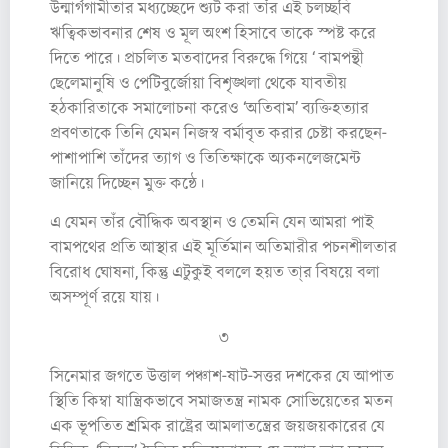
উন্মার্গগামীতার মধ্যচ্ছেদে শ্যুট করা তাঁর এই চলচ্ছবি
ঋত্বিকভাবনার শেষ ও মূল অংশ হিসাবে তাকে স্পষ্ট করে
দিতে পারে। প্রচলিত মতবাদের বিরুদ্ধে গিয়ে ‘ বামপন্থী
ছেলেমানুষি ও পেটিবুর্জোয়া বিশৃঙ্খলা থেকে যাবতীয়
হঠকারিতাকে সমালোচনা করেও ‘অতিবাম’ ব্যক্তিহত্যার
প্রবণতাকে তিনি যেমন নিজস্ব বর্মাবৃত করার চেষ্টা করছেন-
পাশাপাশি তাঁদের ত্যাগ ও তিতিক্ষাকে অ্যকনলেজমেন্ট
জানিয়ে দিচ্ছেন মুক্ত কন্ঠে।
এ যেমন তাঁর বৌদ্ধিক অবস্থান ও তেমনি যেন আমরা পাই
বামপথের প্রতি আস্থার এই মূর্তিমান অতিমারীর পচনশীলতার
বিরোধ ঘোষনা, কিন্তু এটুকুই বললে হয়ত তা্র বিষয়ে বলা
অসম্পূর্ণ রয়ে যায়।
৩
সিনেমার জগতে উত্তাল পঞ্চাশ-ষাট-সত্তর দশকের যে আপাত
স্থিতি কিম্বা যান্ত্রিকভাবে সমাজতন্ত্র নামক সোভিয়েতের মতন
এক ভূপতিত শ্রমিক রাষ্ট্রের আমলাতন্ত্রের জয়জয়কারের যে