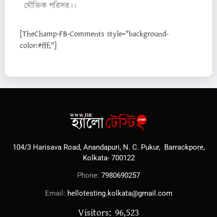
যৌক্তিক পরিসর।।
[TheChamp-FB-Comments style="background-
color:#fff;"]
104/3 Harisava Road, Anandapuri, N. C. Pukur, Barrackpore,
Kolkata- 700122
Phone:
7980690257
Email:
hellotesting.kolkata@gmail.com
Visitors: 96,523