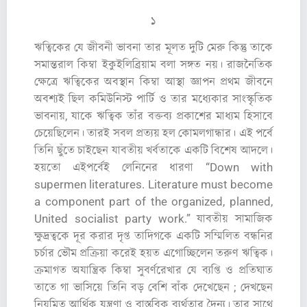
১
ঋত্বিকের যে জীবনী ভাবনা তার মূলত দুটি মেরু কিন্তু তাকে
সমান্তরাল কিম্বা ইকুইলিব্রিয়াম বলা সঙ্গত নয়। রাজনৈতিক
ক্ষেত্রে ঋত্বিকের অবস্থান কিম্বা আস্থা জ্ঞাপন প্রথম জীবনে
অবশ্যই ছিল কমিউনিস্ট পার্টি ও তার মধ্যেকার সাংস্কৃতিক
ভাবনায়, যাকে ঋত্বিক তাঁর বক্তব্য প্রকাশের মাধ্যম হিসাবে
চেয়েছিলেন। তারই সবল প্রত্যয় হল কোমলগান্ধার। এই পর্বে
তিনি ছুঁতে চাইছেন যাবতীয় খর্বতাকে একটি বিশেষ আদলে।
হয়তো এইপর্বেই লেনিনের ধারণা “Down with
supermen literatures. Literature must become
a component part of the organized, planned,
United socialist party work.” যাবতীয় সামাজিক
ক্ষুদ্রত্বকে দূর করার দৃপ্ত তাদিগকে একটি সম্মিলিত বন্ধনির
চর্চার ভৌম প্রক্রিয়া করেই হয়ত এগোচ্ছিলেন তরুণ ঋত্বিক।
ক্রমাগত অযান্ত্রিক কিম্বা সুবর্ণরেখার যে ব্যপ্তি ও প্রতিঘাত
তাতে গা ভাসিয়ে তিনি বড় বেশি বাঁক দেখেছেন ; দেখছেন
নিয়মিত আর্থিক যন্ত্রণা ও বাস্তবিক ব্যর্থতার দৈন্য। তার সাথে