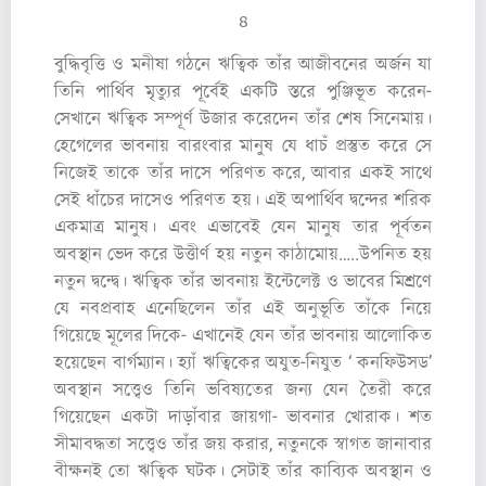
৪
বুদ্ধিবৃত্তি ও মনীষা গঠনে ঋত্বিক তাঁর আজীবনের অর্জন যা
তিনি পার্থিব মৃত্যুর পূর্বেই একটি স্তরে পুঞ্জিভূত করেন-
সেখানে ঋত্বিক সম্পূর্ণ উজার করেদেন তাঁর শেষ সিনেমায়।
হেগেলের ভাবনায় বারংবার মানুষ যে ধাচঁ প্রস্তুত করে সে
নিজেই তাকে তাঁর দাসে পরিণত করে, আবার একই সাথে
সেই ধাঁচের দাসেও পরিণত হয়। এই অপার্থিব দ্বন্দের শরিক
একমাত্র মানুষ। এবং এভাবেই যেন মানুষ তার পূর্বতন
অবস্থান ভেদ করে উত্তীর্ণ হয় নতুন কাঠামোয়…..উপনিত হয়
নতুন দ্বন্দ্বে। ঋত্বিক তাঁর ভাবনায় ইন্টেলেক্ট ও ভাবের মিশ্রণে
যে নবপ্রবাহ এনেছিলেন তাঁর এই অনুভূতি তাঁকে নিয়ে
গিয়েছে মূলের দিকে- এখানেই যেন তাঁর ভাবনায় আলোকিত
হয়েছেন বার্গম্যান। হ্যাঁ ঋত্বিকের অযুত-নিযুত ‘ কনফিউসড’
অবস্থান সত্ত্বেও তিনি ভবিষ্যতের জন্য যেন তৈরী করে
গিয়েছেন একটা দাড়াঁবার জায়গা- ভাবনার খোরাক। শত
সীমাবদ্ধতা সত্ত্বেও তাঁর জয় করার, নতুনকে স্বাগত জানাবার
বীক্ষনই তো ঋত্বিক ঘটক। সেটাই তাঁর কাব্যিক অবস্থান ও