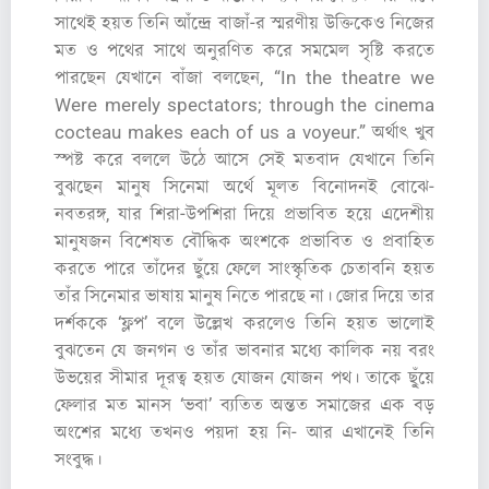
সাথেই হয়ত তিনি আঁন্দ্রে বাজাঁ-র স্মরণীয় উক্তিকেও নিজের
মত ও পথের সাথে অনুরণিত করে সমমেল সৃষ্টি করতে
পারছেন যেখানে বাঁজা বলছেন, “In the theatre we
Were merely spectators; through the cinema
cocteau makes each of us a voyeur.” অর্থাৎ খুব
স্পষ্ট করে বললে উঠে আসে সেই মতবাদ যেখানে তিনি
বুঝছেন মানুষ সিনেমা অর্থে মূলত বিনোদনই বোঝে-
নবতরঙ্গ, যার শিরা-উপশিরা দিয়ে প্রভাবিত হয়ে এদেশীয়
মানুষজন বিশেষত বৌদ্ধিক অংশকে প্রভাবিত ও প্রবাহিত
করতে পারে তাঁদের ছুঁয়ে ফেলে সাংস্কৃতিক চেতাবনি হয়ত
তাঁর সিনেমার ভাষায় মানুষ নিতে পারছে না। জোর দিয়ে তার
দর্শককে ‘ফ্লপ’ বলে উল্লেখ করলেও তিনি হয়ত ভালোই
বুঝতেন যে জনগন ও তাঁর ভাবনার মধ্যে কালিক নয় বরং
উভয়ের সীমার দূরত্ব হয়ত যোজন যোজন পথ। তাকে ছু্ঁয়ে
ফেলার মত মানস ‘ভবা’ ব্যতিত অন্তত সমাজের এক বড়
অংশের মধ্যে তখনও পয়দা হয় নি- আর এখানেই তিনি
সংবুদ্ধ।