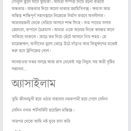
গোধূলি ভুলে যাবে ভূমিকা। আমরা সম্পর্ক দিয়ে রচনা করবো
অন্ধকার। অন্ধকার দিয়ে ভালো থাকার জ্যামিতিবক্স। ক্ষমতা আর
অস্তিত্ব শান্তিপূর্ণ সহাবস্থানে নিজেকে নির্মাণ করবে অবলীলায়।
আরব্যরজনী থেকে বেরিয়ে আসবে শান্ত সিংহ। তার পায়ের তলায়
জ্যোৎস্না, কপালে চৈত্রমাস। আমরা একে অন্যের দিকে ভয়ঙ্কর ভাবে
তাকিয়ে থাকবো। ক্রাচে ভর দিয়ে হেঁটে আসবে প্রিয় শহর। হে
মাহেন্দ্রক্ষণ, অতীতের ধুলো ঝেড়ে উঠে দাঁড়াও আর কিছুক্ষণের মধ্যেই
শুরু হবে ট্রাপিজের খেলা।
আবহাওয়া দপ্তর বলছে আজ রাত থেকেই বজ্র বিদ্যুৎ সহ ভারী বৃষ্টির
সম্ভাবনা…
অ্যাসাইলাম
তুমি জীবনমুখী হয়ে ওঠার বাহানায় নরকগামী হয়ে গেলে যেদিন
সেদিন প্রথম শর্টসার্কিট হয়েছিল মস্তিষ্কে।
তারপর থেকে আমি নষ্ট দুধে স্নান করি