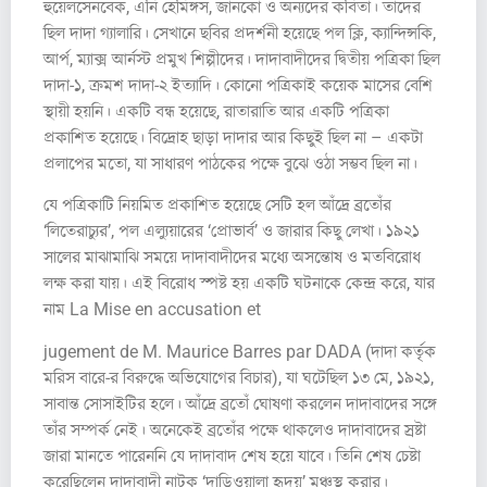
হুয়েলসেনবেক, এনি হেমিঙ্গস, জানকো ও অন্যদের কবিতা। তাদের
ছিল দাদা গ্যালারি। সেখানে ছবির প্রদর্শনী হয়েছে পল ক্লি, ক্যান্দিন্সকি,
আর্প, ম্যাক্স আর্নস্ট প্রমুখ শিল্পীদের। দাদাবাদীদের দ্বিতীয় পত্রিকা ছিল
দাদা-১, ক্রমশ দাদা-২ ইত্যাদি। কোনো পত্রিকাই কয়েক মাসের বেশি
স্থায়ী হয়নি। একটি বন্ধ হয়েছে, রাতারাতি আর একটি পত্রিকা
প্রকাশিত হয়েছে। বিদ্রোহ ছাড়া দাদার আর কিছুই ছিল না – একটা
প্রলাপের মতো, যা সাধারণ পাঠকের পক্ষে বুঝে ওঠা সম্ভব ছিল না।
যে পত্রিকাটি নিয়মিত প্রকাশিত হয়েছে সেটি হল আঁদ্রে ব্রতোঁর
‘লিতেরাচ্যুর’, পল এল্যুয়ারের ‘প্রোভার্ব’ ও জারার কিছু লেখা। ১৯২১
সালের মাঝামাঝি সময়ে দাদাবাদীদের মধ্যে অসন্তোষ ও মতবিরোধ
লক্ষ করা যায়। এই বিরোধ স্পষ্ট হয় একটি ঘটনাকে কেন্দ্র করে, যার
নাম La Mise en accusation et
jugement de M. Maurice Barres par DADA (দাদা কর্তৃক
মরিস বারে-র বিরুদ্ধে অভিযোগের বিচার), যা ঘটেছিল ১৩ মে, ১৯২১,
সাবান্ত সোসাইটির হলে। আঁদ্রে ব্রতোঁ ঘোষণা করলেন দাদাবাদের সঙ্গে
তাঁর সম্পর্ক নেই। অনেকেই ব্রতোঁর পক্ষে থাকলেও দাদাবাদের স্রষ্টা
জারা মানতে পারেননি যে দাদাবাদ শেষ হয়ে যাবে। তিনি শেষ চেষ্টা
করেছিলেন দাদাবাদী নাটক ‘দাড়িওয়ালা হৃদয়’ মঞ্চস্থ করার।