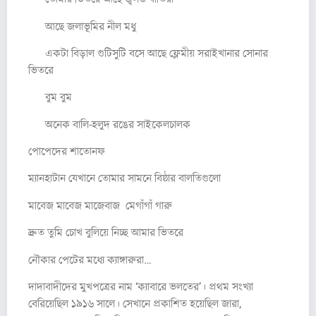
আছে জলাভূমির নীল মধু
একটা বিড়াল গুটিসুটি বসে আছে ফ্লেমীয় সরাইখানার সোনার
ভিতরে
বুম বুম
অনেক বালি-হলুদ রঙের সাইকেলচালক
পোপেদের শাতোনফ
ম্যানহাটান যেখানে তোমার সামনে বিষ্ঠার বালতিগুলো
মাবেজ মাবেজ মাজেবাজ মেগাঁগাঁ গারু
দ্রুত তুমি চোখ বুলিয়ে নিচ্ছ আমার ভিতরে
নৌকার পেটের মধ্যে ক্যাঙ্গারুরা…
দাদাবাদীদের মুখপত্রের নাম ‘ক্যাবারে ভলতের’। প্রথম সংখ্যা
বেরিয়েছিল ১৯১৬ সালে। সেখানে প্রকাশিত হয়েছিল জারা,