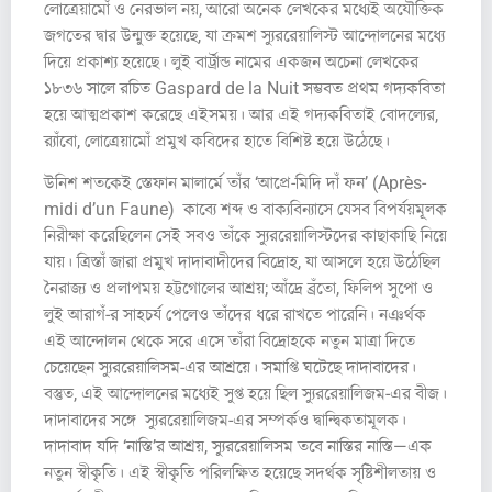
লোত্রেয়ামোঁ ও নেরভাল নয়, আরো অনেক লেখকের মধ্যেই অযৌক্তিক
জগতের দ্বার উন্মুক্ত হয়েছে, যা ক্রমশ স্যুররেয়ালিস্ট আন্দোলনের মধ্যে
দিয়ে প্রকাশ্য হয়েছে। লুই বার্ট্রান্ড নামের একজন অচেনা লেখকের
১৮৩৬ সালে রচিত Gaspard de la Nuit সম্ভবত প্রথম গদ্যকবিতা
হয়ে আত্মপ্রকাশ করেছে এইসময়। আর এই গদ্যকবিতাই বোদল্যের,
র‍্যাঁবো, লোত্রেয়ামোঁ প্রমুখ কবিদের হাতে বিশিষ্ট হয়ে উঠেছে।
উনিশ শতকেই স্তেফান মালার্মে তাঁর ‘আপ্রে-মিদি দাঁ ফন’ (Après-
midi d’un Faune) কাব্যে শব্দ ও বাক্যবিন্যাসে যেসব বিপর্যয়মূলক
নিরীক্ষা করেছিলেন সেই সবও তাঁকে স্যুররেয়ালিস্টদের কাছাকাছি নিয়ে
যায়। ত্রিস্তাঁ জারা প্রমুখ দাদাবাদীদের বিদ্রোহ, যা আসলে হয়ে উঠেছিল
নৈরাজ্য ও প্রলাপময় হট্টগোলের আশ্রয়; আঁদ্রে ব্রঁতো, ফিলিপ সুপো ও
লুই আরাগঁ-র সাহচর্য পেলেও তাঁদের ধরে রাখতে পারেনি। নঞর্থক
এই আন্দোলন থেকে সরে এসে তাঁরা বিদ্রোহকে নতুন মাত্রা দিতে
চেয়েছেন স্যুররেয়ালিসম-এর আশ্রয়ে। সমাপ্তি ঘটেছে দাদাবাদের।
বস্তুত, এই আন্দোলনের মধ্যেই সুপ্ত হয়ে ছিল স্যুররেয়ালিজম-এর বীজ।
দাদাবাদের সঙ্গে স্যুররেয়ালিজম-এর সম্পর্কও দ্বান্দ্বিকতামূলক।
দাদাবাদ যদি ‘নাস্তি’র আশ্রয়, স্যুররেয়ালিসম তবে নাস্তির নাস্তি—এক
নতুন স্বীকৃতি। এই স্বীকৃতি পরিলক্ষিত হয়েছে সদর্থক সৃষ্টিশীলতায় ও