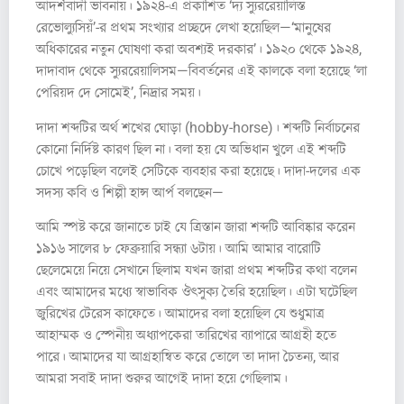
আদর্শবাদী ভাবনায়। ১৯২৪-এ প্রকাশিত ‘দ্য স্যুররেয়ালিস্ত
রেভোল্যুসিয়ঁ’-র প্রথম সংখ্যার প্রচ্ছদে লেখা হয়েছিল—‘মানুষের
অধিকারের নতুন ঘোষণা করা অবশ্যই দরকার’। ১৯২০ থেকে ১৯২৪,
দাদাবাদ থেকে স্যুররেয়ালিসম—বিবর্তনের এই কালকে বলা হয়েছে ‘লা
পেরিয়দ দে সোমেই’, নিদ্রার সময়।
দাদা শব্দটির অর্থ শখের ঘোড়া (hobby-horse)। শব্দটি নির্বাচনের
কোনো নির্দিষ্ট কারণ ছিল না। বলা হয় যে অভিধান খুলে এই শব্দটি
চোখে পড়েছিল বলেই সেটিকে ব্যবহার করা হয়েছে। দাদা-দলের এক
সদস্য কবি ও শিল্পী হান্স আর্প বলছেন—
আমি স্পষ্ট করে জানাতে চাই যে ত্রিস্তান জারা শব্দটি আবিষ্কার করেন
১৯১৬ সালের ৮ ফেব্রুয়ারি সন্ধ্যা ৬টায়। আমি আমার বারোটি
ছেলেমেয়ে নিয়ে সেখানে ছিলাম যখন জারা প্রথম শব্দটির কথা বলেন
এবং আমাদের মধ্যে স্বাভাবিক ঔৎসুক্য তৈরি হয়েছিল। এটা ঘটেছিল
জুরিখের টেরেস কাফেতে। আমাদের বলা হয়েছিল যে শুধুমাত্র
আহাম্মক ও স্পেনীয় অধ্যাপকেরা তারিখের ব্যাপারে আগ্রহী হতে
পারে। আমাদের যা আগ্রহান্বিত করে তোলে তা দাদা চৈতন্য, আর
আমরা সবাই দাদা শুরুর আগেই দাদা হয়ে গেছিলাম।