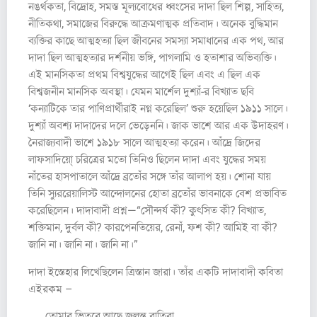
নঙর্থকতা, বিদ্রোহ, সমস্ত মূল্যবোধের ধ্বংসের দাদা ছিল শিল্প, সাহিত্য,
নীতিকথা, সমাজের বিরুদ্ধে আক্রমণাত্মক প্রতিবাদ। অনেক বুদ্ধিমান
ব্যক্তির কাছে আত্মহত্যা ছিল জীবনের সমস্যা সমাধানের এক পথ, আর
দাদা ছিল আত্মহত্যার দর্শনীয় ভঙ্গি, পাগলামি ও হতাশার অভিব্যক্তি।
এই মানসিকতা প্রথম বিশ্বযুদ্ধের আগেই ছিল এবং এ ছিল এক
বিশ্বজনীন মানসিক অবস্থা। যেমন মার্শেল দুশ্যাঁ-র বিখ্যাত ছবি
‘কন্যাটিকে তার পাণিপ্রার্থীরাই নগ্ন করেছিল’ শুরু হয়েছিল ১৯১১ সালে।
দুশ্যাঁ অবশ্য দাদাদের দলে ভেড়েননি। জাক ভাশে আর এক উদাহরণ।
নৈরাজ্যবাদী ভাশে ১৯১৮ সালে আত্মহত্যা করেন। আঁদ্রে জিদের
লাফসাদিয়ো্ চরিত্রের মতো তিনিও ছিলেন দাদা এবং যুদ্ধের সময়
নাঁতের হাসপাতালে আঁদ্রে ব্রতোঁর সঙ্গে তাঁর আলাপ হয়। শোনা যায়
তিনি স্যুররেয়ালিস্ট আন্দোলনের হোতা ব্রতোঁর ভাবনাকে বেশ প্রভাবিত
করেছিলেন। দাদাবাদী প্রশ্ন—“সৌন্দর্য কী? কুৎসিত কী? বিখ্যাত,
শক্তিমান, দুর্বল কী? কারপেনতিয়ের, রেনাঁ, ফশ কী? আমিই বা কী?
জানি না। জানি না। জানি না।”
দাদা ইস্তেহার লিখেছিলেন ত্রিস্তান জারা। তাঁর একটি দাদাবাদী কবিতা
এইরকম –
তোমার ভিতরে আছে জ্বলন্ত বাতিরা