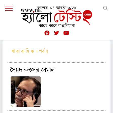
শুক্রবার, ০৭ আগস্ট ২০২৬
পরতে পরশে বাঙালিয়ানা
ধা রা বা হি ক । পর্ব ২
সৈয়দ কওসর জামাল