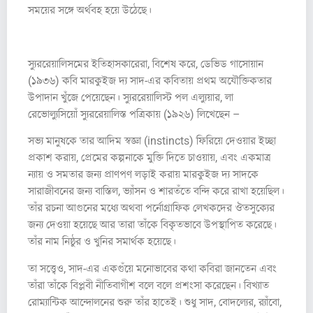
সময়ের সঙ্গে অর্থবহ হয়ে উঠেছে।
(Histoire du Surréalisme, ১৯৩৪)
স্যুররেয়ালিসমের ইতিহাসকারেরা, বিশেষ করে, ডেভিড গাসোয়ান
(১৯৩৬) কবি মারকুইজ দ্য সাদ-এর কবিতায় প্রথম অযৌক্তিকতার
উপাদান খুঁজে পেয়েছেন। স্যুররেয়ালিস্ট পল এল্যুয়ার, লা
রেভোল্যুসিয়োঁ স্যুররেয়ালিস্ত পত্রিকায় (১৯২৬) লিখেছেন –
সভ্য মানুষকে তার আদিম স্বজ্ঞা (instincts) ফিরিয়ে দেওয়ার ইচ্ছা
প্রকাশ করায়, প্রেমের কল্পনাকে মুক্তি দিতে চাওয়ায়, এবং একমাত্র
ন্যায় ও সমতার জন্য প্রাণপণ লড়াই করায় মারকুইজ দ্য সাদকে
সারাজীবনের জন্য বাস্তিল, ভ্যাঁসন ও শারতঁতে বন্দি করে রাখা হয়েছিল।
তাঁর রচনা আগুনের মধ্যে অথবা পর্নোগ্রাফিক লেখকদের ঔতসুক্যের
জন্য দেওয়া হয়েছে আর তারা তাঁকে বিকৃতভাবে উপস্থাপিত করেছে।
তাঁর নাম নিষ্ঠুর ও খুনির সমার্থক হয়েছে।
তা সত্ত্বেও, সাদ-এর একগুঁয়ে মনোভাবের কথা কবিরা জানতেন এবং
তাঁরা তাঁকে বিপ্লবী নীতিবাগীশ বলে বলে প্রশংসা করেছেন। বিখ্যাত
রোম্যান্টিক আন্দোলনের শুরু তাঁর হাতেই। শুধু সাদ, বোদল্যের, র‍্যাঁবো,