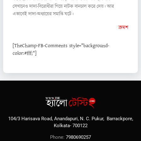
সেখানেও দাদা-বিরোধীরা গিয়ে নাটক বানচাল করে দেয়। আর
এভাবেই দাদা-অধ্যায়ের সমাপ্তি ঘটে।
ক্রমশ
[TheChamp-FB-Comments style="background-
color:#fff;"]
104/3 Harisava Road, Anandapuri, N. C. Pukur, Barrackpore,
Kolkata- 700122
Phone:
7980690257