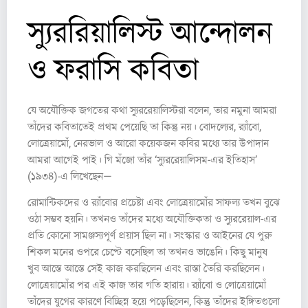
স্যুররিয়ালিস্ট আন্দোলন
ও ফরাসি কবিতা
যে অযৌক্তিক জগতের কথা স্যুররেয়ালিস্টরা বলেন, তার নমুনা আমরা
তাঁদের কবিতাতেই প্রথম পেয়েছি তা কিন্তু নয়। বোদল্যের, র‍্যাঁবো,
লোত্রেয়ামোঁ, নেরভাল ও আরো কয়েকজন কবির মধ্যে তার উপাদান
আমরা আগেই পাই। গি মঁজো তাঁর ‘স্যুররেয়ালিসম-এর ইতিহাস’
(১৯৩৪)-এ লিখেছেন—
রোমান্টিকদের ও র‍্যাঁবোর প্রচেষ্টা এবং লোত্রেয়ামোঁর সাফল্য তখন বুঝে
ওঠা সম্ভব হয়নি। তখনও তাঁদের মধ্যে অযৌক্তিকতা ও স্যুররেয়াল-এর
প্রতি কোনো সামঞ্জস্যপূর্ণ প্রয়াস ছিল না। সংস্কার ও আইনের যে পুরু
শিকল মনের ওপরে চেপ্টে বসেছিল তা তখনও ভাঙেনি। কিছু মানুষ
খুব আস্তে আস্তে সেই কাজ করছিলেন এবং রাস্তা তৈরি করছিলেন।
লোত্রেয়ামোঁর পর এই কাজ তার গতি হারায়। র‍্যাঁবো ও লোত্রেয়ামোঁ
তাঁদের যুগের কারণে বিচ্ছিন্ন হয়ে পড়েছিলেন, কিন্তু তাঁদের ইঙ্গিতগুলো