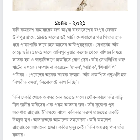
১৯৪৬ - ২০২১
কবি কমলেশ রাহারায়ের জন্ম অধুনা বাংলাদেশের রংপুর জেলার
উলিপুর গ্রামে, ১৯৪৬ সালের ৬ই মার্চ। দেশভাগের পর পিতার হাত
ধরে পাকাপাকি ভাবে চলে আসেন আলিপুরদুয়ারে। সেখানেই তাঁর
বেড়ে ওঠা। ১৯৭১ সালে আলিপুরদুয়ার কলেজ থেকে বাণিজ্য বিষয়ে
স্নাতক হন ও স্বাস্থ্যবিভাগে চাকরিতে যোগ দেন। তাঁর লেখালিখির শুরু
ষাটের দশকে। সম্পাদনা করেছেন ‘মাদল’, ‘সাগ্নিক’, ‘শিলালিপি’
পত্রিকা । পেয়েছেন অনেক স্মারক সম্মান। তাঁর প্রকাশিত গ্রন্থগুলি হল
‘বিপরীত বসন্ত’, ‘লিনোকাটে তাপ নিচ্ছি’।
তিনি চাকরি থেকে অবসর নেন ২০০৬ সালে। যৌবনকালে তাঁর বাড়ি
ছিল স্থানীয় কবিদের এক পরম আড্ডার স্থল। তাঁর সুযোগ্য পুত্র
অরুণাভ রাহারায় ইতিমধ্যে বাংলা কবিতার তরুণ প্রজন্মের একটি
উজ্জ্বল মুখ। অরুণাভকে আমাদের সমবেদনা। কবি কমলেশ
রাহারায়কে আমাদের শ্রদ্ধা। কবির মৃত্যু নেই। তিনি অমরত্ব পান তাঁর
রচনায়।