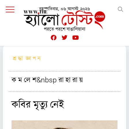
বৃহস্পতিবার, ০৬ আগস্ট ২০২৬
পরতে পরশে বাঙালিয়ানা
শ্র দ্ধা জ্ঞা প ন
ক ম লে শ&nbsp রা হা রা য়
কবির মৃত্যু নেই