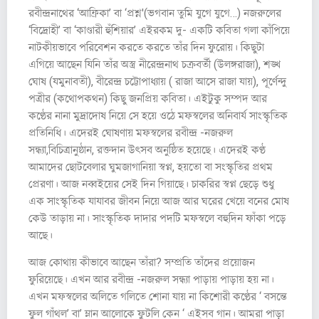
রবীন্দ্রনাথের ‘আফ্রিকা’ বা ‘প্রশ্ন'(ভগবান তুমি যুগে যুগে…) নজরুলের
‘বিদ্রোহী’ বা ‘কাণ্ডারী হুঁশিয়ার’ এইরকম দু- একটি কবিতা গলা কাঁপিয়ে
নাটকীয়ভাবে পরিবেশন করতে করতে তাঁর দিন ফুরোয়। কিছুটা
এগিয়ে আছেন যিনি তাঁর অস্ত্র নীরেন্দ্রনাথ চক্রবর্তী (উলঙ্গরাজা), শঙ্খ
ঘোষ (যমুনাবতী), বীরেন্দ্র চট্টোপাধ্যায় ( রাজা আসে রাজা যায়), পূর্ণেন্দু
পত্রীর (কথোপকথন) কিছু জনপ্রিয় কবিতা। এইটুকু সম্পদ আর
কণ্ঠের নানা মুদ্রাদোষ নিয়ে সে হয়ে ওঠে মফস্বলের অনিবার্য সাংস্কৃতিক
প্রতিনিধি। এদেরই ঘোষণায় মফস্বলের রবীন্দ্র -নজরুল
সন্ধ্যা,বিচিত্রানুষ্ঠান, রক্তদান উৎসব অনুষ্ঠিত হয়েছে। এদেরই কণ্ঠ
আমাদের ছোটবেলার ঘুমজাগানিয়া স্বপ্ন, হয়তো বা সংস্কৃতির প্রথম
প্রেরণা। আজ নব্বইয়ের সেই দিন গিয়াছে। চাকরির স্বপ্ন ছেড়ে শুধু
এক সাংস্কৃতিক যাযাবর জীবন নিয়ে আজ আর ঘরের খেয়ে বনের মোষ
কেউ তাড়ায় না। সাংস্কৃতিক দাদার পদটি মফস্বলে বহুদিন ফাঁকা পড়ে
আছে।
আজ কোথায় কীভাবে আছেন তাঁরা? সম্প্রতি তাঁদের প্রয়োজন
ফুরিয়েছে। এখন আর রবীন্দ্র -নজরুল সন্ধ্যা পাড়ায় পাড়ায় হয় না।
এখন মফস্বলের অলিতে গলিতে শোনা যায় না কিশোরী কণ্ঠের ‘ বসন্তে
ফুল গাঁথল’ বা’ ম্লান আলোকে ফুটলি কেন ‘ এইসব গান। আমরা পাড়া