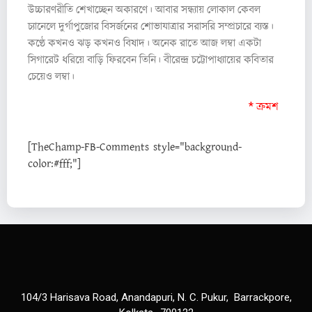
উচ্চারণরীতি শেখাচ্ছেন অকারণে। আবার সন্ধ্যায় লোকাল কেবল
চ্যানেলে দুর্গাপুজোর বিসর্জনের শোভাযাত্রার সরাসরি সম্প্রচারে ব্যস্ত।
কণ্ঠে কখনও ঝড় কখনও বিষাদ। অনেক রাতে আজ লম্বা একটা
সিগারেট ধরিয়ে বাড়ি ফিরবেন তিনি। বীরেন্দ্র চট্টোপাধ্যায়ের কবিতার
চেয়েও লম্বা।
* ক্রমশ
[TheChamp-FB-Comments style="background-
color:#fff;"]
104/3 Harisava Road, Anandapuri, N. C. Pukur, Barrackpore,