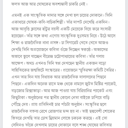
ফলত আজ আর ঘোষকের অবশ্যম্ভাবী চাকরি নেই।
এমনই এক সাংস্কৃতিক দাদার সঙ্গে দেখা হল চায়ের দোকানে। তিনি
একাধারে ঘোষক-কবি-বাচিকশিল্পী। তাঁর দাপট দেখেছি একদিন।
আজ আবৃত্তি ক্লাসের হাঁটুর বয়সী একটি মেয়েকে বিয়ে করে সংসারী
হয়েছেন। তাঁর সঙ্গে কথা এগোয় সাংস্কৃতিক দুঃসময় নিয়ে। উঠে আসে
শিক্ষা ও রাজনৈতিক নানা প্রসঙ্গ। চা সিগারেট খেতে খেতে আজও
দেখছি তিনি অপ্রয়োজনে কবিতা গুঁজে দিচ্ছেন স্বকণ্ঠে। অভ্যাসের
অভাবে ভুলে যাচ্ছেন বীরেন্দ্র চট্টোপাধ্যায়ের কবিতা। তাঁর গলায়
আক্ষেপ। অথচ এখনও তিনি স্বপ্ন দেখছেন স্থানীয় একজন বড়ো
সাহিত্যিকের জন্মভিটে সংস্কারের। প্রয়োজনে স্মৃতিরক্ষা কমিটি তৈরির।
এখন তার দিন যায় বিধায়ক আর রাজনৈতিক দালালদের পিছনে
পিছনে। একদিন অনেক রাতে মঞ্চ থেকে নামলে জুটত মিষ্টির প্যাকেট,
বড়জোর রিক্সাভাড়া। আর আজ পাওয়া যায় বিরিয়ানির প্যাকেট এবং
কিছুটাকা। অনুষ্ঠানের পর স্থানীয় কোনো নেতা বাইকে চাপিয়ে বাড়ি
পৌঁছে দেয়। প্রায় প্রতিদিনই চার পাঁচটা অনুষ্ঠান। সংস্কৃতির ছলে
রাজনৈতিক বক্তব্য রেখে রোজগার মন্দ হয় না। তাই ছদ্মবেশী শোকের
ভিতরে দেখছি তার চোখ ম্রিয়মান লোভে চকচক করছে। এই তো
সেদিনও তাঁকে দেখলাম চায়ের দোকানে বসে শঙ্খ ঘোষের কবিতার