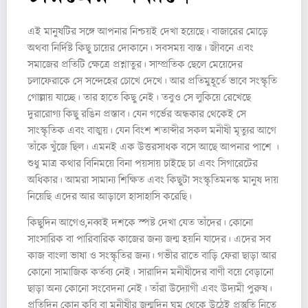
এই মানুষটির সঙ্গে আপনার নিশ্চয়ই দেখা হয়েছে। বাজারের মোড়ে
অথবা নির্দিষ্ট কিছু চায়ের দোকানে। সবসময় ব্যস্ত। জীবনে এবং
সমাজের প্রতিটি ক্ষেত্রে প্রশ্নাতুর। সাম্প্রতিক ছেলে মেয়েদের
চলাফেরাকে সে সন্দেহের চোখে দেখে। আর প্রতিমুহূর্তে ভাবে সংস্কৃতি
গোল্লায় যাচ্ছে। তার হাতে কিছু নেই। তবুও সে লুকিয়ে রেখেছে
দুরারোগ্য কিছু রঙিন প্রস্তাব। যেন গর্ভের অন্ধকার থেকেই সে
সাংস্কৃতিক এবং বাঙ্ময়। যেন বিংশ শতাব্দীর সকল মনীষী মৃত্যুর আগে
তাঁকে খুঁজে ছিল। এমনই এক উত্তরসাধক বসে আছে আপনার পাশে ।
শুধু মাত্র কথার বিনিময়ে বিনা পয়সায় চাইছে চা এবং সিগারেটের
অধিকার। আমরা সামান্য শিক্ষিত এবং কিছুটা সংস্কৃতিমনস্ক মানুষ দায়
নিয়েছি এদের আর আড়ালে হাসাহাসি করেছি।
কিছুদিন আগেও,নব্বই দশকে স্পষ্ট দেখা যেত তাঁদের। কোনো
সাংসারিক বা পারিবারিক কাজের জন্য জন্ম হয়নি যাদের। এদের সব
কাজ বাংলা ভাষা ও সংস্কৃতির জন্য। গভীর রাতে বাড়ি ফেরা ছাড়া আর
কোনো সামাজিক কর্তব্য নেই। সারাদিন মনীষীদের বাণী বয়ে বেড়ানো
ছাড়া অন্য কোনো সংবেদনা নেই। তাঁরা উদ্যোগী এবং উদ্যমী পুরুষ।
প্রতিদিন কোন কবি বা মনীষীর জন্মদিন ঘুম থেকে উঠেই প্রস্তুতি নিতে