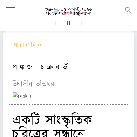
শুক্রবার, ০৭ আগস্ট ২০২৬
পরতে পরশে বাঙালিয়ানা
ধা রা বা হি ক
|
পর্ব ১২
প ঙ্ক জ চ ক্র ব র্তী
উদাসীন তাঁতঘর
একটি সাংস্কৃতিক
চরিত্রের সন্ধানে