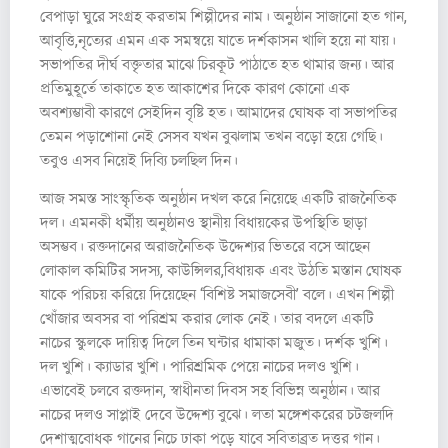
বেপাড়া ঘুরে সংগ্রহ করতাম শিল্পীদের নাম। অনুষ্ঠান সাজানো হত গান,
আবৃত্তি,নৃত্যের এমন এক সমন্বয়ে যাতে দর্শকাসন খালি হয়ে না যায়।
সভাপতির দীর্ঘ বক্তৃতার মাঝে চিরকূট পাঠাতে হত থামার জন্য। আর
প্রতিমুহূর্তে তাকাতে হত আকাশের দিকে কারণ কোনো এক
অবশ্যম্ভাবী কারণে সেইদিন বৃষ্টি হত। আমাদের ঘোষক বা সভাপতির
তেমন পড়াশোনা নেই সেসব যখন বুঝলাম তখন বড়ো হয়ে গেছি।
তবুও এসব নিয়েই দিব্যি চলছিল দিন।
আজ সমস্ত সাংস্কৃতিক অনুষ্ঠান দখল করে নিয়েছে একটি রাজনৈতিক
দল। এমনকী ধর্মীয় অনুষ্ঠানও স্থানীয় বিধায়কের উপস্থিতি ছাড়া
অসম্ভব। রক্তদানের অরাজনৈতিক উদ্দেশ্যর ভিতরে বসে আছেন
লোকাল কমিটির সদস্য, কাউন্সিলর,বিধায়ক এবং উঠতি মস্তান ঘোষক
যাকে পরিচয় করিয়ে দিয়েছেন ‘বিশিষ্ট সমাজসেবী’ বলে। এখন শিল্পী
খোঁজার অবসর বা পরিশ্রম করার লোক নেই। তার বদলে একটি
নাচের স্কুলকে দায়িত্ব দিলে তিন ঘন্টার ধামাকা মজুত। দর্শক খুশি।
দল খুশি। ক্যাডার খুশি। পারিশ্রমিক পেয়ে নাচের দলও খুশি।
এভাবেই চলবে রক্তদান, স্বাধীনতা দিবস সহ বিভিন্ন অনুষ্ঠান। আর
নাচের দলও সাপ্লাই দেবে উদ্দেশ্য বুঝে। লতা মঙ্গেশকরের চটজলদি
দেশাত্মবোধক গানের নিচে ঢাকা পড়ে যাবে সবিতাব্রত দত্তর গান।