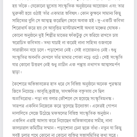
হয় তাঁকে। যেকোনো ছুতোয় সাংস্কৃতিক অনুষ্ঠানের আয়োজন এবং তার
মুরুব্বী হয়ে ওঠাই তাঁর একমাত্র ভবিষ্যৎ। কোন কুক্ষনে সামান্য কিছু
সাহিত্যের বুলি সে আত্মস্থ করেছিল ভেবে অবাক হই। দু-একটি কবিতা
শিরোধার্য করে হয় সে আবৃত্তির মাস্টারমশাই অথবা মঞ্চের ঘোষক।
কোনো অনুষ্ঠানে দুই শিল্পীর মাঝের ফাঁকটুকু সে ভরিয়ে রাখতে চায়
স্বরোচিত কবিতায়। তথ্য যাচাই না করেই নানা সাহিত্য গুজবকে
সারাজীবন বয়ে চলে। পড়াশোনা নেই। সেই প্রয়োজনও নেই। শুধু
সংস্কৃতির অবনতি দেখলে তাঁর মাথার পোকা নড়ে ওঠে। সেই সংস্কৃতি
যার কোনো উত্তরণ নেই শুধু প্রাচীন এক পন্থায় প্রথাগত আত্মসমর্পণ
ছাড়া।
কৈশোরে অভিভাবকের হাত ধরে সে বিভিন্ন অনুষ্ঠানে অনেক পুরস্কার
জিতে নিয়েছে। আবৃত্তি,ক্যুইজ, তাৎক্ষণিক বক্তৃতায় সে ছিল
অপ্রতিরোধ্য। পড়া নয় বলার কৌশলে সে হয়েছে সংস্কৃতিমনস্ক।
তারপর একদিন নিজেকে করে তুলেছে উদ্যোক্তা। এদেরই গোপন
দালালিতে সেজে উঠেছে মফস্বলের বিভিন্ন সাংস্কৃতিক অনুষ্ঠান।
একদিন এরাই আদায় করে নিয়েছেন অভিভাবকের সমীহ, নানা
কালচারাল কমিটির সম্মান। পড়াশোনা চেনা ছকে বাঁধা। নতুন যা কিছু
সবই চলার পথে কোনো না কোনো ব্যক্তির সভাসমিতির কথা সূত্রে।