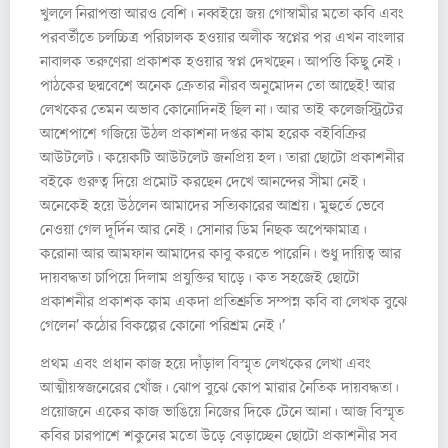
খুললে নিরাপত্তা আরও বেশি। নব্বইয়ে জয় গোস্বামীর মতো কবি এবং
পরবর্তীতে চলচ্চিত্র পরিচালক হওয়ার অলীক স্বপ্নের পর এখন বাংলার
নাবালক তরুণেরা প্রকাশক হওয়ার স্বপ্ন দেখছেন। আপত্তি কিছু নেই।
পাঠকের ছদ্মবেশে অনেক ক্রেতার নীরব অনুমোদন তো আছেই! আর
লেখকের তেমন অভাব কোনোদিনই ছিল না। আর তাই কলেজস্ট্রিটের
আশেপাশে গজিয়ে উঠল প্রকাশনা দপ্তর কাম হরেক বইবিক্রির
আউটলেট। কয়েকটি আউটলেট জনপ্রিয় হল। তারা ছোটো প্রকাশনীর
বইকে গুরুত্ব দিয়ে প্রমোট করছেন দেখে আনন্দের সীমা নেই।
অনেকেই হয়ে উঠলেন আমাদের সত্যিকারের আশ্রয়। মুহুর্তে ভেবে
নেওয়া গেল দূর্দিন আর নেই। সোনার ডিম নিছক অপেক্ষামাত্র।
করোনা আর আমফান আমাদের কাবু করতে পারেনি। শুধু দায়িত্ব আর
দায়বদ্ধতা চাপিয়ে দিলাম প্রযুক্তির ঘাড়ে। কত সহজেই ছোটো
প্রকাশনীর প্রকাশক কাম একদা প্রতিশ্রুতি সম্পন্ন কবি বা লেখক বুঝে
গেলেন’ কঠোর বিকল্পের কোনো পরিশ্রম নেই।’
প্রথম এবং প্রধান কাজ হয়ে দাঁড়াল বিস্মৃত লেখকের লেখা এবং
আত্মীয়স্বজনেরের খোঁজ। ঝোপ বুঝে কোপ মারার নৈতিক দায়বদ্ধতা।
প্রয়োজনে একের কাজ ভাঙিয়ে নিজের দিকে টেনে আনা। আজ বিস্মৃত
কবির চারপাশে শকুনের মতো উড়ে বেড়াচ্ছেন ছোটো প্রকাশনীর সব