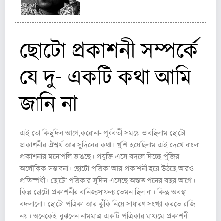
ছোটো প্রকাশনী সম্পর্কে
যে দু- একটি কথা আমি
জানি না
এই তো কিছুদিন আগে,করোনা- পূর্ববর্তী সময়ে ভাবছিলাম ছোটো
প্রকাশনীর ঐশ্বর্য আর সুদিনের কথা। খুশি হয়েছিলাম এই দেখে বাংলা
প্রকাশনার মনোপলি ভাঙছে। প্রযুক্তি এসে বদলে দিচ্ছে পুঁজির
অলৌকিক সম্ভাবনা। ছোটো পত্রিকা আর প্রকাশনী হয়ে উঠছে আরও
প্রতিস্পর্ধী। ছোটো পত্রিকার সুদিন এসেছে অন্তত পনের বছর আগে।
কিন্তু ছোটো প্রকাশনীর বানিজ্যসাফল্য তেমন ছিল না। কিন্তু অবস্থা
বদলালো। ছোটো পত্রিকা আর ঝুঁকি নিয়ে সাধারণ সংখ্যা করতে রাজি
নয়। অনেকেই বুঝলেন নামমাত্র একটি পত্রিকার মাধ্যমে প্রকাশনী