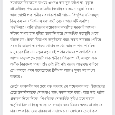
সগৌরবে বিরাজমান রাখতে এখনও তার বুক কাঁপে না। চূড়ান্ত
প্রাতিষ্ঠানিক পদ্ধতিতে প্রতিষ্ঠান বিরোধিতার এমন নমুনা বিরল।
আজ ছোটো প্রকাশনীর সব প্রকাশকই জানেন বিস্মৃতির বানিজ্যমূল্য
কিছু কম নয়। ‘নির্জন সাধক’ হাটে বেচার আরেকটি জনপ্রিয়
পদ্ধতিমাত্র। বাকি রইলেন কয়েকজন কাব্যপ্রিয় সরকারি আমলা।
তাঁদের মাথায় হাত বুলিয়ে ডাকাতি করে সে আর্থিক ভরাডুবি থেকে
বাঁচতে চায়। টাকা, বিজ্ঞাপন ,অনুষ্ঠানের খরচ, সভার দায়ভার পেরিয়ে
সরকারি আমলা তারপরও খোয়াব দেখেন আর গোপনে পরিচিত
মানুষদের ঠিকানায় নতুন নতুন বই পাঠান সামান্য পাঠপ্রতিক্রিয়ার
আশায়।বস্তুতপক্ষে ছোটো প্রকাশনীর বেশিরভাগ বই আসলে এক
অলীক নিরুদ্দেশ যাত্রা। ঠাঁই নেই ঠাঁই নাই বলেও আত্মমুগ্ধ কবিকে
রোধ করবে এমন মনোরোগের চিকিৎসা আজও সুলভ নয় বাংলা
বাজারে।
ছোটো প্রকাশনীর সব চেয়ে বড় অপরাধ সে প্রফেশনাল নয়। উদ্যোগের
চেয়ে উদাসীনতাকে সে আজও মহৎ স্বভাব মনে করে। আর তাই পাঠক
প্রতারণা দিকে দিকে। পিওডিকে সে আর্থিক সুবিধা মনে করলে
অসুবিধা ছিল না কিন্তু তাকে সে ব্যবহার করে নিজের অক্ষমতা ঢাকতে
চায়। প্রুফ রিডারের দায়বদ্ধতা এড়াতে চায়। লেখকের চোখে কত