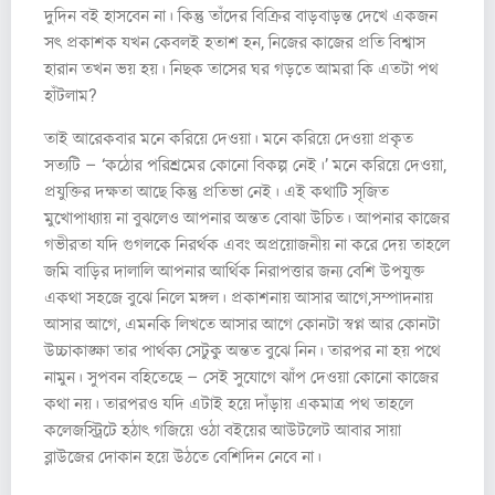
দুদিন বই হাসবেন না। কিন্তু তাঁদের বিক্রির বাড়বাড়ন্ত দেখে একজন
সৎ প্রকাশক যখন কেবলই হতাশ হন, নিজের কাজের প্রতি বিশ্বাস
হারান তখন ভয় হয়। নিছক তাসের ঘর গড়তে আমরা কি এতটা পথ
হাঁটলাম?
তাই আরেকবার মনে করিয়ে দেওয়া। মনে করিয়ে দেওয়া প্রকৃত
সত্যটি – ‘কঠোর পরিশ্রমের কোনো বিকল্প নেই।’ মনে করিয়ে দেওয়া,
প্রযুক্তির দক্ষতা আছে কিন্তু প্রতিভা নেই। এই কথাটি সৃজিত
মুখোপাধ্যায় না বুঝলেও আপনার অন্তত বোঝা উচিত। আপনার কাজের
গভীরতা যদি গুগলকে নিরর্থক এবং অপ্রয়োজনীয় না করে দেয় তাহলে
জমি বাড়ির দালালি আপনার আর্থিক নিরাপত্তার জন্য বেশি উপযুক্ত
একথা সহজে বুঝে নিলে মঙ্গল। প্রকাশনায় আসার আগে,সম্পাদনায়
আসার আগে, এমনকি লিখতে আসার আগে কোনটা স্বপ্ন আর কোনটা
উচ্চাকাঙ্ক্ষা তার পার্থক্য সেটুকু অন্তত বুঝে নিন। তারপর না হয় পথে
নামুন। সুপবন বহিতেছে – সেই সুযোগে ঝাঁপ দেওয়া কোনো কাজের
কথা নয়। তারপরও যদি এটাই হয়ে দাঁড়ায় একমাত্র পথ তাহলে
কলেজস্ট্রিটে হঠাৎ গজিয়ে ওঠা বইয়ের আউটলেট আবার সায়া
ব্লাউজের দোকান হয়ে উঠতে বেশিদিন নেবে না।