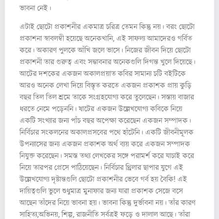
ভাবনা নেই।
এটাই ছোটো প্রকাশনীর একমাত্র চরিত্র তেমন কিন্তু নয়। বরং ছোটো
প্রকাশনা স্বাবলম্বী হয়েছে অনেকখানি, এই সাফল্য আমাদেরও গর্বিত
করে। অকারণ পুলকে আঁখি জলে ভাসে। নিজের জীবন দিয়ে ছোটো
প্রকাশনী তার গুরুত্ব এবং সম্ভাবনার অনেকগুলি দিগন্ত খুলে দিয়েছে।
আটের দশকের একজন অকালপ্রয়াত কবির সামান্য চটি বইটিকে
আরও অনেক লেখা দিয়ে বিস্তৃত করতে একজন প্রকাশক প্রায় কুড়ি
বছর তিল তিল শ্রমে তাকে সংগ্রহযোগ্য করে তুলেছেন। সস্তায় বাজার
ধরতে নেমে পড়েননি। ষাটের একজন উল্লেখযোগ্য কবিকে নিয়ে
একটি সংখ্যার জন্য পাঁচ বছর অপেক্ষা করেছেন একজন সম্পাদক।
নির্বিচার সংকলনের অকালপ্রসবের পথে হাঁটেনি। একটি জীবনীমূলক
উপন্যাসের জন্য একজন প্রকাশক অর্থ ব্যয় করে একজন সম্পাদক
নিযুক্ত করেছেন। সমস্ত তথ্য লেখকের সঙ্গে পরামর্শ করে যাচাই করে
নিয়ে তারপর প্রেসে পাঠিয়েছেন। নির্বিচার থ্রিলার ছাপার যুগে এই
উল্লেখযোগ্য দৃষ্টান্তগুলি ছোটো প্রকাশনীর ভেবে গর্ব হয় বৈকি! এই
দায়িত্বগুলি ভুলে শুধুমাত্র মুনাফার জন্য যারা প্রকাশক সেজে বসে
আছেন তাঁদের নিয়ে ভাবনা হয়। ভাবনা কিন্তু দুর্ভাবনা নয়। তাঁর কারণ
সাহিত্য,অভিনয়, শিল্প, রাজনীতি সর্বত্রই ফড়ে ও দালাল আছে। তাঁরা