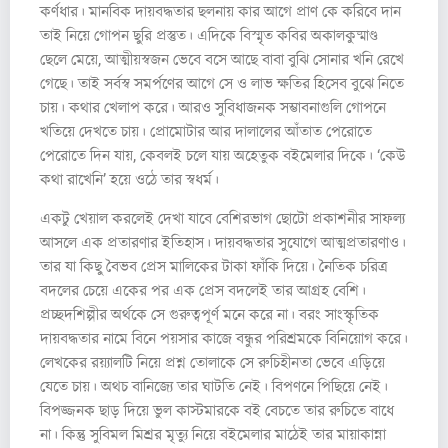
কর্ণধার। মানবিক দায়বদ্ধতার ছলনায় কার আগে প্রাণ কে করিবে দান
তাই নিয়ে গোপন ছুরি প্রস্তুত। এদিকে বিস্মৃত কবির অকালকুষ্মাণ্ড
ছেলে মেয়ে, আত্মীয়স্বজন ভেবে বসে আছে বাবা বুঝি সোনার খনি রেখে
গেছে। তাই সর্বস্ব সমর্পণের আগে সে ও লাভ ক্ষতির হিসেব বুঝে নিতে
চায়। কথার খেলাপ করে। আরও সুবিধাজনক সম্ভাবনাগুলি গোপনে
খতিয়ে দেখতে চায়। প্রোমোটার আর দালালের আঁতাত পেরোতে
পেরোতে দিন যায়, কেবলই চলে যায় অহেতুক বইমেলার দিকে। ‘কেউ
কথা রাখেনি’ হয়ে ওঠে তার স্বধর্ম।
একটু খেয়াল করলেই দেখা যাবে বেশিরভাগ ছোটো প্রকাশনীর সাফল্য
আসলে এক প্রতারণার ইতিহাস। দায়বদ্ধতার সুযোগে আত্মপ্রতারণাও।
তার যা কিছু বৈভব প্রেস মালিকের টাকা ফাঁকি দিয়ে। নৈতিক চরিত্র
বদলের চেয়ে একের পর এক প্রেস বদলেই তার আগ্রহ বেশি।
প্রচ্ছদশিল্পীর অর্থকে সে গুরুত্বপূর্ণ মনে করে না। বরং সাংস্কৃতিক
দায়বদ্ধতার নামে বিনে পয়সার কাজে বন্ধুর পরিশ্রমকে বিনিয়োগ করে।
লেখকের রয়্যালটি নিয়ে প্রশ্ন তোলাকে সে রুচিহীনতা ভেবে এড়িয়ে
যেতে চায়। অথচ বানিজ্যে তার ঘাটতি নেই। বিপণনে পিছিয়ে নেই।
বিপজ্জনক ছাড় দিয়ে ভুল কাস্টমারকে বই বেচতে তার রুচিতে বাধে
না। কিন্তু সুবিমল মিশ্রর মৃত্যু নিয়ে বইমেলার মাঠেই তার মায়াকান্না