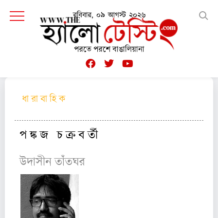
রবিবার, ০৯ আগস্ট ২০২৬
পরতে পরশে বাঙালিয়ানা
ধা রা বা হি ক
|
পর্ব ১৪
প ঙ্ক জ চ ক্র ব র্তী
উদাসীন তাঁতঘর