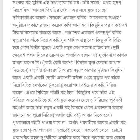
সংখ্যক বই মুদ্রিত এই তথ্য লুকোতে চায়। তাঁর সমস্ত ‘ প্রথম মুদ্রণ
নিঃশেষিত ‘ আসলে পিওডির খেলা। এর সঙ্গে যুক্ত হয়েছে
দায়িত্ববোধের অভাব। সত্তরের একজন কবির ‘ সাক্ষাৎকার সংগ্রহ ‘
অনুষ্ঠানে প্রকাশের জন্য কয়েক কপি আনা হয়। কিছুদিন পর একই বই
টীকাভাষ্যসমেত বাজারে আসে। পঞ্চাশের একজন গুরুত্বপূর্ণ কবির
মৃত্যুর পর তাঁকে নিয়ে একটি সুসম্পাদিত গ্রন্থ বেশ কিছু কপি বিক্রি
হয়ে গেলে দ্বিতীয় মুদ্রণে একটি নতুন লেখাসমেত হাজির হয়। দুটি
ক্ষেত্রেই প্রথম দিকের ক্রেতা যে প্রতারিত হলেন এই দুর্ভাবনা প্রকাশক
মাথায় রাখেন নি। (কেউ কেউ অবশ্য ‘ বিফলে মূল্য ফেরত’ আশ্বাস
দিয়েছেন)। তৃতীয় উদাহরণটি আরও বড় প্রতারণার দৃষ্টান্ত। কিছুদিন
আগে একটি একটি ছোটো প্রকাশনী মনীন্দ্র গুপ্তর মৃত্যুর পর তাঁকে
নিয়ে বিভিন্ন লেখকের টুকরো টুকরো গদ্য বইয়ের একটি সিরিজ
করেন। প্রথম সিরিজে পাঁচটি বই ছিল। কিছুদিন পরে তাঁরা এই
সিরিজে আরেকটি ছোটো বই যুক্ত করেন। যেহেতু সিরিজের পূর্ববর্তী
বইগুলি আছে তাই নতুন একটি বই কিনতে গেলে প্রকাশনার তরফে
জানানো হয় পুরো সিরিজ( অর্থাৎ ৬টি বই) আবার নিতে হবে।
পৃথকভাবে বইটি পাওয়া যাবে না। অর্থাৎ পরবর্তীতে আবার একটা বই
যুক্ত হলে পুনশ্চ প্রতারণা। এভাবেই চলছে। এভাবেই চলবে। ছোটো
প্রকাশনীর মহান দুঃখটিকে প্রসারিত করে নিতে পারলেই আর কোনো