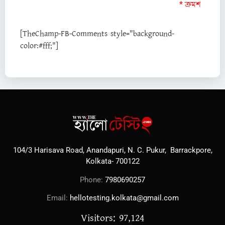
* ক্রমশ
[TheChamp-FB-Comments style="background-
color:#fff;"]
104/3 Harisava Road, Anandapuri, N. C. Pukur, Barrackpore,
Kolkata- 700122
Phone:
7980690257
Email:
hellotesting.kolkata@gmail.com
Visitors: 97,124