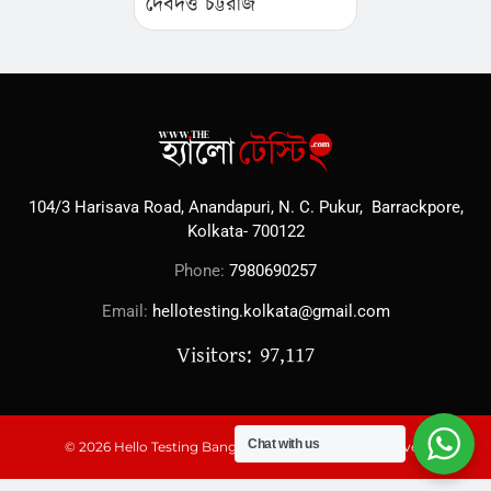
দেবদত্ত চট্টরাজ
104/3 Harisava Road, Anandapuri, N. C. Pukur, Barrackpore,
Kolkata- 700122
Phone:
7980690257
Email:
hellotesting.kolkata@gmail.com
Visitors: 97,117
Chat with us
© 2026 Hello Testing Bangal Kabita, All Rights Reserved