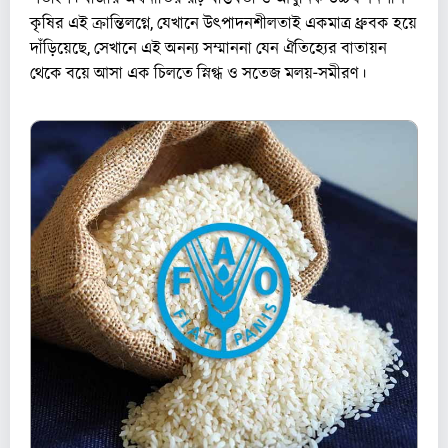
কৃষির এই ক্রান্তিলগ্নে, যেখানে উৎপাদনশীলতাই একমাত্র ধ্রুবক হয়ে
দাঁড়িয়েছে, সেখানে এই অনন্য সম্মাননা যেন ঐতিহ্যের বাতায়ন
থেকে বয়ে আসা এক চিলতে স্নিগ্ধ ও সতেজ মলয়-সমীরণ।