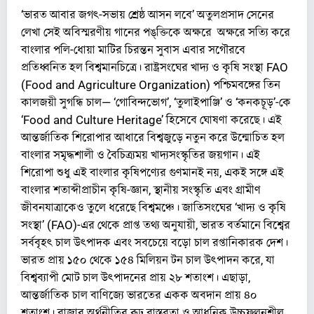
‘ভারত আবার জগৎ-সভায় শ্রেষ্ঠ আসন লবে’ অতুলপ্রসাদ সেনের
লেখা সেই অবিস্মরণীয় গানের পঙ্‌ক্তিকে অক্ষরে অক্ষরে সত্যি করে
বাংলার পলি-ধোয়া মাটির চিরন্তন সুবাস এবার সগৌরবে
প্রতিধ্বনিত হল বিশ্বমানচিত্রে। রাষ্ট্রসংঘের খাদ্য ও কৃষি সংস্থা FAO
(Food and Agriculture Organization) পশ্চিমবঙ্গের তিন
কালজয়ী সুগন্ধি চাল— ‘গোবিন্দভোগ’, ‘তুলাইপাঞ্জি’ ও ‘কনকচূড়’-কে
‘Food and Culture Heritage’ হিসেবে ঘোষণা করেছে। এই
আন্তর্জাতিক শিরোপার আধারে বিশ্বজুড়ে নতুন করে উন্মোচিত হল
বাংলার সমৃদ্ধশালী ও বৈচিত্র্যময় খাদ্যসংস্কৃতির জয়গান। এই
শিরোপা শুধু এই বাংলার কৃষিপণ্যের গুণমানই নয়, একই সঙ্গে এই
বাংলার শতাব্দীপ্রাচীন কৃষি-জ্ঞান, স্থানীয় সংস্কৃতি এবং গ্রামীণ
জীবনযাত্রাকেও তুলে ধরেছে বিশ্বমঞ্চে। জাতিসংঘের ‘খাদ্য ও কৃষি
সংস্থা’ (FAO)-এর থেকে প্রাপ্ত তথ্য অনুযায়ী, ভারত বর্তমানে বিশ্বের
সর্ববৃহৎ চাল উৎপাদক এবং সবচেয়ে বড়ো চাল রপ্তানিকারক দেশ।
ভারত প্রায় ১৫০ থেকে ১৫৪ মিলিয়ন টন চাল উৎপাদন করে, যা
বিশ্বব্যাপী মোট চাল উৎপাদনের প্রায় ২৮ শতাংশ। এছাড়া,
আন্তর্জাতিক চাল বাণিজ্যে ভারতের একক অবদান প্রায় ৪০
শতাংশ। বাজার অর্থনীতির রূঢ় বাস্তবতা ও আধুনিক উচ্চফলনশীল