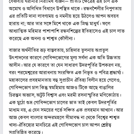
বৈষ্ণবীয় ঘরানার নিরামিষ ব্যঞ্জন— প্রতিটি ক্ষেত্রেই এই চাল এক
অমোঘ ও অলিখিত বিধানে উপস্থিত থাকে। রন্ধনশৈলীর নিপুণতায়
এর প্রতিটি দানা লাবণ্যময় ও নমনীয় হয়ে উঠলেও আপন অবয়ব
হারায় না; আর তার সঙ্গে মিশে থাকে এক স্নিগ্ধ মাধুর্য। ফলে
আধ্যাত্মিক মহিমার পাশাপাশি রন্ধনশিল্পের ইতিহাসেও এই চাল লাভ
করেছে এক অনন্য ও শাশ্বত কৌলীন্য।
বাজার অর্থনীতির রূঢ় বাস্তবতায়, চাহিদার তুলনায় অপ্রতুল
উৎপাদনের কারণে গোবিন্দভোগের মূল্য সর্বদা এক অতি উচ্চতায়
আসীন। আর যে কারণে তা যেন সাধারণ উদরপূর্তির উপকরণ নয়,
বরং পরমেশ্বরের আরাধনায় সংরক্ষিত এক নিভৃত ও পবিত্র শ্রদ্ধার্ঘ্য।
মহাকালের প্রবহমানতায় বহু সুপ্রাচীন ঐতিহ্য বিলীন হয়ে গেলেও,
গোবিন্দভোগ চাল কিন্তু স্বমহিমায় আজও টিকে আছে বাঙালির
চিরন্তন অভ্যাস, অটুট বিশ্বাস এবং মরমী রসনাস্মৃতির মণিকোঠায়।
এক মুঠো শুভ্র গোবিন্দভোগ চালের ভাত তাই কেবল উদরপূর্তির
মাধ্যম নয়, এ যেন সময়ের গর্ভে সঞ্চিত এক প্রবহমান আখ্যান। আর
আজ কেবল বাংলার অন্দরমহলে সীমাবদ্ধ না থেকে বিশ্বের শাশ্বত
খাদ্য-ঐতিহ্যের মানচিত্রে এই গোবিন্দভোগ চাল আপন শ্রেষ্ঠত্ব
সুপ্রতিষ্ঠিত করেছে।