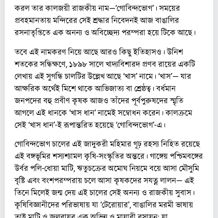
করল তার কালজয়ী রাজকীয় নাম—‘গোবিন্দভোগ’। সময়ের
প্রবহমানতায় মন্দিরের সেই শ্রদ্ধার নিবেদনই আজ বাঙালির
রসনাতৃপ্তিতে এক অনন্য ও অবিচ্ছেদ্য পরম্পরা হয়ে টিকে আছে।
তবে এই নামকরণ নিয়ে আছে আরও কিছু ইতিহাসও। উনিশ
শতকের সন্ধিক্ষণে, ১৮৯৮ সালে খাদ্যবিশারদ প্রণব রায়ের একটি
লেখায় এই সুগন্ধি চালটির উল্লেখ আছে ‘খাস’ নামে। ‘খাস’— যার
আক্ষরিক অর্থেই মিশে থাকে আভিজাত্য বা শ্রেষ্ঠত্ব। বর্ধমান
জনপদের বহু প্রবীণ কৃষক আজও তাঁদের পূর্বপুরুষদের স্মৃতি
আগলে এই ধানকে ‘খাস ধান’ নামেই সম্বোধন করেন। কালক্রমে
সেই ‘খাস ধান’-ই রূপান্তরিত হয়েছে ‘গোবিন্দভোগ’-এ।
গোবিন্দভোগ চালের এই জাদুকরী মহিমার গূঢ় রহস্য নিহিত রয়েছে
এই বঙ্গভূমির শস্যশ্যামল কৃষি-সংস্কৃতির অন্তরে। গাঙ্গেয় পশ্চিমবঙ্গের
উর্বর পলি-ধোয়া মাটি, ঋতুচক্রের অমোঘ নিয়মে বয়ে আসা মৌসুমি
বৃষ্টি এবং বংশপরম্পরায় চলে আসা কৃষকদের সযত্ন লালন— এই
তিনে মিলেই জন্ম দেয় এই চালের সেই অনন্য ও রাজকীয় সুবাস।
কৃষিবিজ্ঞানীদের পরিভাষায় যা ‘টেরোয়ার’, বাঙালির মরমী ভাষায়
তাই মাটি ও জলবায়ুর এক অভিন্ন ও মায়াবী রসায়ন; যা