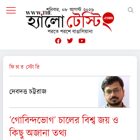
শনিবার, ০৮ আগস্ট ২০২৬
পরতে পরশে বাঙালিয়ানা
ফি চা র স্টো রি
দেবদত্ত চট্টরাজ
‘গোবিন্দভোগ’ চালের বিশ্ব জয় ও
কিছু অজানা তথ্য