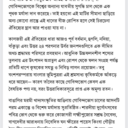
গোবিন্দভোগকে বিশ্বের অন্যান্য যাবতীয় সুগন্ধি চাল থেকে এক
পৃথক মর্যাদা দান করেছে। তাই হয়তো এই মাটির সীমানা ছাড়িয়ে
অন্য কোনো প্রান্তে এই ধানের বীজ রোপিত হলে সেই চিরচেনা
ঐতিহ্যের ঘ্রাণ আর পাওয়া যায় না।
কালজয়ী এই ঐতিহ্যের ধারা আজও পূর্ব বর্ধমান, হুগলি, নদিয়া,
বাঁকুড়া এবং উত্তর ২৪ পরগনার উর্বর জনপদগুলিতে এক সীমিত
অথচ শ্রদ্ধাময় পরিসরে প্রবহমান। আধুনিক উচ্চফলনশীল শস্যের
তুলনায় এর উৎপাদন অপ্রতুল এবং রোপণ থেকে ফলন সংগ্রহ পর্যন্ত
প্রতিটি ধাপে কৃষকের সযত্ন ও নিবিড় লালন প্রয়োজন। তবু
বংশপরম্পরায় বাংলার ভূমিপুত্ররা এই শ্রমসাধ্য কৃষিকর্মকে আঁকড়ে
ধরে আছেন— কারণ তাঁদের কাছে গোবিন্দভোগ কেবল এক
বৈষয়িক পণ্য নয়, বরং উত্তরাধিকারসূত্রে প্রাপ্ত এক অমূল্য রতন।
বাঙালির মরমী খাদ্যসংস্কৃতির আঙিনায় গোবিন্দভোগ চালের আসনটি
পরম একান্তে ও বিশেষ মর্যাদায় সুপ্রতিষ্ঠিত। শারদীয়া দুর্গোৎসবের
পবিত্র ভোগ থেকে শুরু করে কোজাগরী লক্ষ্মীপুজোর সশ্রদ্ধ নৈবেদ্য,
বাগদেবীর আরাধনায় নিবেদিত ঘন ক্ষীরের পায়েস কিংবা গৌড়ীয়