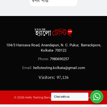
স্বপন পাণ্ডা
104/3 Harisava Road, Anandapuri, N. C. Pukur, Barrackpore,
Kolkata- 700122
Phone:
7980690257
Email:
hellotesting.kolkata@gmail.com
Visitors: 97,126
Chat with us
© 2026 Hello Testing Bangal Kabita, All Rights Reserved