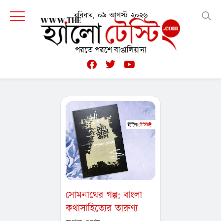
রবিবার, ০৯ আগস্ট ২০২৬
পরতে পরশে বাঙালিয়ানা
সোমনাথের গল্প: বাংলা
কথাসাহিত্যের তারুণ্য