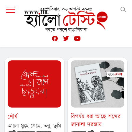
বৃহস্পতিবার, ০৬ আগস্ট ২০২৬
পরতে পরশে বাঙালিয়ানা
বিপর্যয় ধরা আছে শব্দের
শৌর্য
জানালা দরজায়
আলো মুছে গেছে, তবু, তুমি