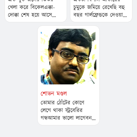
খেলা করে বিকেলএক্কা-
চুমুকে জমিয়ে রেখেছি বহু
দোক্কা শেষ হয়ে আসে
বছর গার্লফ্রেন্ডকে দেওয়া
গুটিয়ে রাখা হয় রোদ…
হয়নি, সে তখন অন্য চুম্বনে
মিশে…
শোভন মণ্ডল
তোমার ঠোঁটের কোণে
লেগে থাকা স্ট্রবেরির
গন্ধআমার ভালো লাগেবন-
ফায়ারের সামনে তোমার
লাল-কালো…