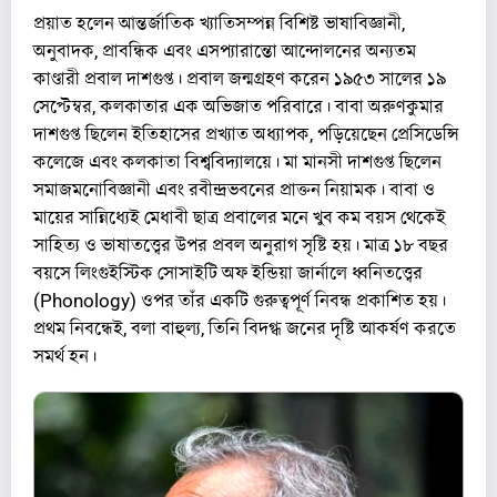
প্রয়াত হলেন আন্তর্জাতিক খ্যাতিসম্পন্ন বিশিষ্ট ভাষাবিজ্ঞানী,
অনুবাদক, প্রাবন্ধিক এবং এসপ্যারান্তো আন্দোলনের অন্যতম
কাণ্ডারী প্রবাল দাশগুপ্ত। প্রবাল জন্মগ্ৰহণ করেন ১৯৫৩ সালের ১৯
সেপ্টেম্বর, কলকাতার এক অভিজাত পরিবারে। বাবা অরুণকুমার
দাশগুপ্ত ছিলেন ইতিহাসের প্রখ্যাত অধ্যাপক, পড়িয়েছেন প্রেসিডেন্সি
কলেজে এবং কলকাতা বিশ্ববিদ্যালয়ে। মা মানসী দাশগুপ্ত ছিলেন
সমাজমনোবিজ্ঞানী এবং রবীন্দ্রভবনের প্রাক্তন নিয়ামক। বাবা ও
মায়ের সান্নিধ্যেই মেধাবী ছাত্র প্রবালের মনে খুব কম বয়স থেকেই
সাহিত্য ও ভাষাতত্ত্বের উপর প্রবল অনুরাগ সৃষ্টি হয়। মাত্র ১৮ বছর
বয়সে লিংগুইস্টিক সোসাইটি অফ ইন্ডিয়া জার্নালে ধ্বনিতত্ত্বের
(Phonology) ওপর তাঁর একটি গুরুত্বপূর্ণ নিবন্ধ প্রকাশিত হয়।
প্রথম নিবন্ধেই, বলা বাহুল্য, তিনি বিদগ্ধ জনের দৃষ্টি আকর্ষণ করতে
সমর্থ হন।