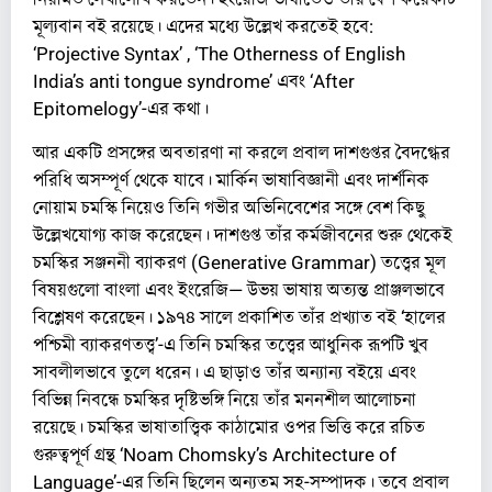
মূল্যবান বই রয়েছে। এদের মধ্যে উল্লেখ করতেই হবে:
‘Projective Syntax’ , ‘The Otherness of English
India’s anti tongue syndrome’ এবং ‘After
Epitomelogy’-এর কথা।
আর একটি প্রসঙ্গের অবতারণা না করলে প্রবাল দাশগুপ্তর বৈদগ্ধের
পরিধি অসম্পূর্ণ থেকে যাবে। মার্কিন ভাষাবিজ্ঞানী এবং দার্শনিক
নোয়াম চমস্কি নিয়েও তিনি গভীর অভিনিবেশের সঙ্গে বেশ কিছু
উল্লেখযোগ্য কাজ করেছেন। দাশগুপ্ত তাঁর কর্মজীবনের শুরু থেকেই
চমস্কির সঞ্জননী ব্যাকরণ (Generative Grammar) তত্ত্বের মূল
বিষয়গুলো বাংলা এবং ইংরেজি— উভয় ভাষায় অত্যন্ত প্রাঞ্জলভাবে
বিশ্লেষণ করেছেন। ১৯৭৪ সালে প্রকাশিত তাঁর প্রখ্যাত বই ‘হালের
পশ্চিমী ব্যাকরণতত্ত্ব’-এ তিনি চমস্কির তত্ত্বের আধুনিক রূপটি খুব
সাবলীলভাবে তুলে ধরেন। এ ছাড়াও তাঁর অন্যান্য বইয়ে এবং
বিভিন্ন নিবন্ধে চমস্কির দৃষ্টিভঙ্গি নিয়ে তাঁর মননশীল আলোচনা
রয়েছে। চমস্কির ভাষাতাত্ত্বিক কাঠামোর ওপর ভিত্তি করে রচিত
গুরুত্বপূর্ণ গ্রন্থ ‘Noam Chomsky’s Architecture of
Language’-এর তিনি ছিলেন অন্যতম সহ-সম্পাদক। তবে ​প্রবাল