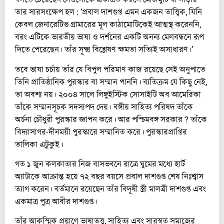
তার সারসংক্ষেপ হল : ‘প্রবাল দাশগুপ্ত এমন একজন তাত্ত্বিক, যিনি
কেবল জেনারেটিভ গ্রামারের মূল কাঠামোটিকেই আত্মস্থ করেননি,
বরং এটিকে ভারতীয় ভাষা ও দর্শনের একটি অনন্য মেলবন্ধনে রূপ
দিতে পেরেছেন। তাঁর সূক্ষ্ম বিশ্লেষণ ক্ষমতা সত্যিই অসাধারণ।’
তবে ভাষা চর্চায় তাঁর যে বিপুল পরিমাণ কাজ রয়েছে সেই অনুপাতে
তিনি প্রাতিষ্ঠানিক পুরস্কার বা সম্মান পাননি। ব্যতিক্রম যে কিছু নেই,
তা অবশ্য নয়। ২০০৪ সালে লিঙ্গুইস্টিক সোসাইটি অব আমেরিকা
তাঁকে সম্মানসূচক সদস্যপদ দেয়। বঙ্গীয় সাহিত্য পরিষদ তাঁকে
অর্চনা চৌধুরী পুরস্কার জ্ঞাপন করে। আর পশ্চিমবঙ্গ সরকার ? তাঁকে
বিদ্যাসাগর-দীনময়ী পুরস্কারে সম্মানিত করে। পুরস্কারপ্রাপ্তির
তালিকা এটুকুই।
গত ১ জুন কলকাতার নিজ বাসভবনে রাত্রে ঘুমের মধ্যে হার্ট
অ্যাটাকে আক্রান্ত হয়ে ৭২ বছর বয়সে প্রবাল দাশগুপ্ত শেষ নিঃশ্বাস
ত্যাগ করেন। বর্তমানে রয়েছেন তাঁর বিদূষী স্ত্রী মালত্রী দাশগুপ্ত এবং
একমাত্র পুত্র আবীর দাশগুপ্ত।
তাঁর আকস্মিক প্রয়াণে ভাষাতত্ত্ব, সাহিত্য এবং সারস্বত সমাজের