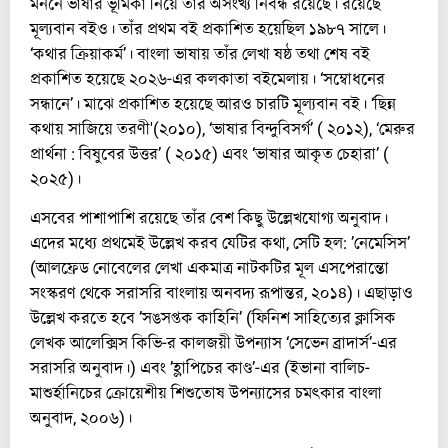
মননে ভাষার ভূমিকা নিয়ে তাঁর অসংখ্য নিবন্ধ রয়েছে। রয়েছে
মূল্যবান বইও। তাঁর প্রথম বই প্রকাশিত হয়েছিল ১৯৮৭ সালে।
‘কথার ক্রিয়াকর্ম’। বাংলা ভাষায় তাঁর লেখা ষষ্ঠ তথা শেষ বই
প্রকাশিত হয়েছে ২০২৬-এর কলকাতা বইমেলায়। ‘সম্বোধনের
সন্ধানে’। মাঝে প্রকাশিত হয়েছে আরও চারটি মূল্যবান বই। ‘ছিন্ন
কথায় সাজিয়ে তরণী'(২০১০), ‘ভাষার বিন্দুবিসর্গ’ ( ২০১২), ‘মেরুর
প্রার্থনা : বিষুবের উত্তর’ ( ২০১৫) এবং ‘ভাষার আকৃত চেহারা’ (
২০২৫)।
এসবের পাশাপাশি রয়েছে তাঁর বেশ কিছু উল্লেখযোগ্য অনুবাদ।
এদের মধ্যে প্রথমেই উল্লেখ করব যেটির কথা, সেটি হল: ​’নেমেসিস’
(আলফ্রেড নোবেলের লেখা একমাত্র নাটকটির মূল এসপেরান্তো
সংস্করণ থেকে সরাসরি বাংলায় অনবদ্য রূপান্তর, ২০১৪)। এছাড়াও
উল্লেখ করতে হবে ​’সঙসপ্তক কাহিনি’ (ফিনিশ সাহিত্যের ক্লাসিক
লেখক আলেক্সিস কিভি-র কালজয়ী উপন্যাস ‘সেভেন ব্রাদার্স’-এর
সরাসরি অনুবাদ।) এবং ​’হ্লাপিচের কাণ্ড’-এর (ইভানা বালিচ-
মাশুর্হানিচের ক্রোয়েশীয় শিশুতোষ উপন্যাসের চমৎকার বাংলা
অনুবাদ, ২০০৬)।