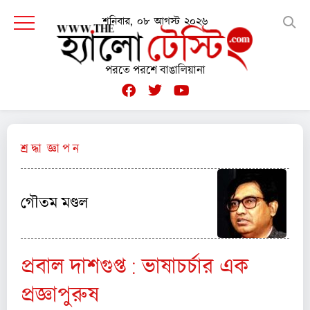
শনিবার, ০৮ আগস্ট ২০২৬
পরতে পরশে বাঙালিয়ানা
শ্র দ্ধা জ্ঞা প ন
গৌতম মণ্ডল
প্রবাল দাশগুপ্ত : ভাষাচর্চার এক
প্রজ্ঞাপুরুষ