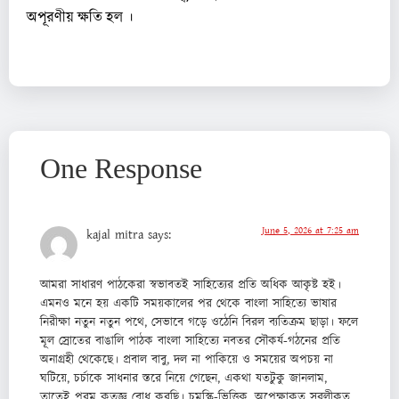
অপূরণীয় ক্ষতি হল ।
One Response
June 5, 2026 at 7:25 am
kajal mitra
says:
আমরা সাধারণ পাঠকেরা স্বভাবতই সাহিত্যের প্রতি অধিক আকৃষ্ট হই।
এমনও মনে হয় একটি সময়কালের পর থেকে বাংলা সাহিত্যে ভাষার
নিরীক্ষা নতুন নতুন পথে, সেভাবে গড়ে ওঠেনি বিরল ব্যতিক্রম ছাড়া। ফলে
মূল স্রোতের বাঙালি পাঠক বাংলা সাহিত্যে নবতর সৌকর্য-গঠনের প্রতি
অনাগ্রহী থেকেছে। প্রবাল বাবু, দল না পাকিয়ে ও সময়ের অপচয় না
ঘটিয়ে, চর্চাকে সাধনার স্তরে নিয়ে গেছেন, একথা যতটুকু জানলাম,
তাতেই পরম কৃতজ্ঞ বোধ করছি। চমস্কি-ভিত্তিক, অপেক্ষাকৃত সরলীকৃত