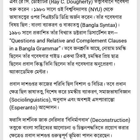
এবং ​রে সি. ডোহার্টির (Ray C. Dougherty) তত্ত্বাবধানে গবেষণা
শুরু করেন । ১৯৮০ সালে ওই বিশ্ববিদ্যালয় (NYU) থেকে
ভাষাতত্ত্বের ওপর পিএইচডি ডিগ্রি অর্জন করেন। তাঁর গবেষণার
বিষয় ছিল : বাংলা ব্যাকরণ ও বাক্যতত্ত্ব (Bangla Syntax)।
১৯৮০ সালে প্রকাশিত তাঁর বিখ্যাত ডক্টরাল ডিসার্টেশন হল—
“Questions and Relative and Complement Clauses
in a Bangla Grammar”। তবে জনশ্রুতি আছে, নোয়াম চমস্কি
ছিলেন তাঁর গবেষণার গাইড। একথা ঠিকই, চমস্কির প্রিয় ছাত্র
ছিলেন প্রবাল কিন্তু তিনি ছিলেন তাঁর গবেষণার অনুপ্রেরণা।
অ্যাকাডেমিক মেন্টর।
প্রবাল দাশগুপ্তর কাজের পরিধি ছিল বিশাল ও বিচিত্র। তবে প্রধান
ক্ষেত্র ছিল ভাষাতত্ত্ব, বিশেষ করে চমস্কীয় ব্যাকরণ, সমাজভাষাবিজ্ঞান
(Sociolinguistics), অনুবাদ এবং অবশ্যই এসপ্যারান্তো
(Esperanto) আন্দোলন।
ফরাসি দার্শনিক জাক দেরিদার ‘বিনির্মাণবাদ’ (Deconstruction)
তত্ত্বকে বাংলা সাহিত্যের আলোচনা ও চিন্তনপদ্ধতিতে প্রয়োগ করার
ক্ষেত্রেও প্রবাল দাশগুপ্ত গুরুত্বপূর্ণ ভূমিকা পালন করেছেন।