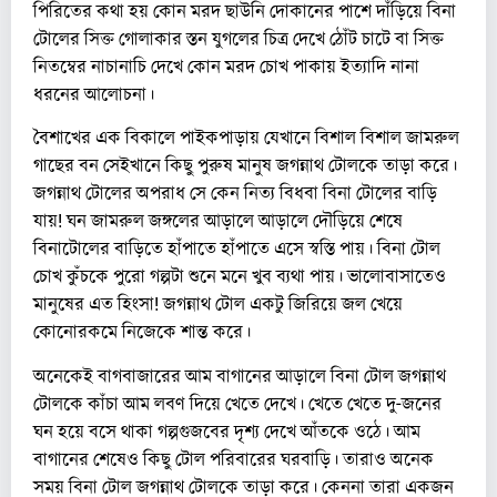
পিরিতের কথা হয় কোন মরদ ছাউনি দোকানের পাশে দাঁড়িয়ে বিনা
টোলের সিক্ত গোলাকার স্তন যুগলের চিত্র দেখে ঠোঁট চাটে বা সিক্ত
নিতম্বের নাচানাচি দেখে কোন মরদ চোখ পাকায় ইত্যাদি নানা
ধরনের আলোচনা।
বৈশাখের এক বিকালে পাইকপাড়ায় যেখানে বিশাল বিশাল জামরুল
গাছের বন সেইখানে কিছু পুরুষ মানুষ জগন্নাথ টোলকে তাড়া করে।
জগন্নাথ টোলের অপরাধ সে কেন নিত্য বিধবা বিনা টোলের বাড়ি
যায়! ঘন জামরুল জঙ্গলের আড়ালে আড়ালে দৌড়িয়ে শেষে
বিনাটোলের বাড়িতে হাঁপাতে হাঁপাতে এসে স্বস্তি পায়। বিনা টোল
চোখ কুঁচকে পুরো গল্পটা শুনে মনে খুব ব্যথা পায়। ভালোবাসাতেও
মানুষের এত হিংসা! জগন্নাথ টোল একটু জিরিয়ে জল খেয়ে
কোনোরকমে নিজেকে শান্ত করে।
অনেকেই বাগবাজারের আম বাগানের আড়ালে বিনা টোল জগন্নাথ
টোলকে কাঁচা আম লবণ দিয়ে খেতে দেখে। খেতে খেতে দু-জনের
ঘন হয়ে বসে থাকা গল্পগুজবের দৃশ্য দেখে আঁতকে ওঠে। আম
বাগানের শেষেও কিছু টোল পরিবারের ঘরবাড়ি। তারাও অনেক
সময় বিনা টোল জগন্নাথ টোলকে তাড়া করে। কেননা তারা একজন