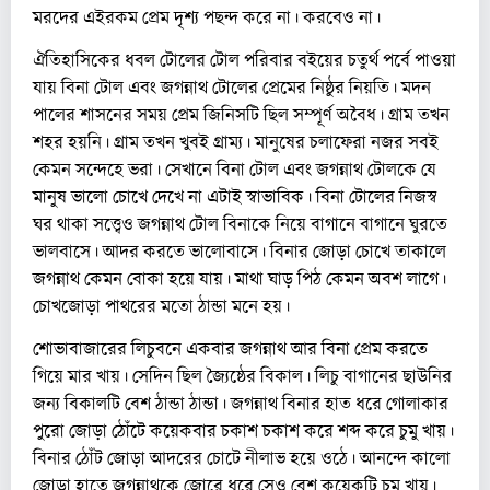
মরদের এইরকম প্রেম দৃশ্য পছন্দ করে না। করবেও না।
ঐতিহাসিকের ধবল টোলের টোল পরিবার বইয়ের চতুর্থ পর্বে পাওয়া
যায় বিনা টোল এবং জগন্নাথ টোলের প্রেমের নিষ্ঠুর নিয়তি। মদন
পালের শাসনের সময় প্রেম জিনিসটি ছিল সম্পূর্ণ অবৈধ। গ্রাম তখন
শহর হয়নি। গ্রাম তখন খুবই গ্রাম্য। মানুষের চলাফেরা নজর সবই
কেমন সন্দেহে ভরা। সেখানে বিনা টোল এবং জগন্নাথ টোলকে যে
মানুষ ভালো চোখে দেখে না এটাই স্বাভাবিক। বিনা টোলের নিজস্ব
ঘর থাকা সত্ত্বেও জগন্নাথ টোল বিনাকে নিয়ে বাগানে বাগানে ঘুরতে
ভালবাসে। আদর করতে ভালোবাসে। বিনার জোড়া চোখে তাকালে
জগন্নাথ কেমন বোকা হয়ে যায়। মাথা ঘাড় পিঠ কেমন অবশ লাগে।
চোখজোড়া পাথরের মতো ঠান্ডা মনে হয়।
শোভাবাজারের লিচুবনে একবার জগন্নাথ আর বিনা প্রেম করতে
গিয়ে মার খায়। সেদিন ছিল জ্যৈষ্ঠের বিকাল। লিচু বাগানের ছাউনির
জন্য বিকালটি বেশ ঠান্ডা ঠান্ডা। জগন্নাথ বিনার হাত ধরে গোলাকার
পুরো জোড়া ঠোঁটে কয়েকবার চকাশ চকাশ করে শব্দ করে চুমু খায়।
বিনার ঠোঁট জোড়া আদরের চোটে নীলাভ হয়ে ওঠে। আনন্দে কালো
জোড়া হাতে জগন্নাথকে জোরে ধরে সেও বেশ কয়েকটি চুমু খায়।