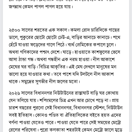
জগন্নাথ কেমন পাগল পাগল হয়ে যায়।
২৫০০ সালের শরতের এক সকাল। কমলা রোদ চারিদিকে গাছের
ডালে, পুকুরের ছোটো ছোটো ঢেউ-এ, বাড়ির আনাচে কানাচে। পথে
হেঁটে যাওয়া ফড়েদের গালে পিঠে। ব্যর্থ প্রেমিকের কপালে চুলে।
অথবা গণিকাদের পশ্চাৎ দেশে। ঘাড়ে। হাওয়াতে কাশফুলের ভেসে
আসা ঠান্ডা গন্ধ। অথবা গন্ধহীন এক নরম হাওয়া। নীল আকাশে
মেঘের ঘর বাড়ি। বিচিত্র আকৃতির। এই মেঘ দেখলে মানুষের মন
ভালো হয়ে যাওয়ার কথা। তবে পাশে যদি টলটলে নীল আকাশ
থাকে। সমুদ্রের সুগভীর নীল জলের মতো।
২০২৬ সালের বিধাননগর নিউটাউনের রাস্তাঘাট বাড়ি ঘর কোথায়
যেন তলিয়ে যায়। শপিংমলের চিত্র এখন আর চোখে পড়ে না। প্রায়
চারশ বছরের পুরনো সেই বিধাননগর, বিধাননগর স্টেশন, নিউটাউন
সবই ইতিহাস। কোনও পণ্ডিত বা ঐতিহাসিকের বইতে হয়ত এদের
বর্ণনা পাওয়া যেতেও পারে। পাওয়া যেতে পারে সেই সময়ের মেট্রো
রেলের পরিষেবা। পুরো কলকাতা শহরটাই কেমন মেট্রো জালে মুড়ে