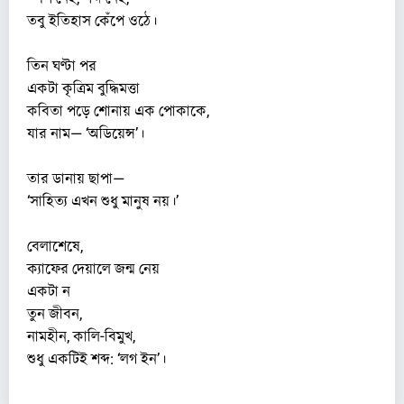
তবু ইতিহাস কেঁপে ওঠে।
তিন ঘণ্টা পর
একটা কৃত্রিম বুদ্ধিমত্তা
কবিতা পড়ে শোনায় এক পোকাকে,
যার নাম— ‘অডিয়েন্স’।
তার ডানায় ছাপা—
‘সাহিত্য এখন শুধু মানুষ নয়।’
বেলাশেষে,
ক্যাফের দেয়ালে জন্ম নেয়
একটা ন
তুন জীবন,
নামহীন, কালি-বিমুখ,
শুধু একটিই শব্দ: ‘লগ ইন’।