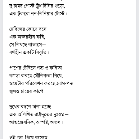
দু-চামচ পোস্ট-ট্রুথ চিনির গুড়ো,
এক টুকরো নন-লিনিয়ার টোস্ট।
টেবিলের কোণে বসে
এক অক্ষরহীন কবি,
সে লিখছে বাতাসে—
বর্ণহীন একটি বিবৃতি।
পাশের টেবিলে গদ্য ও কবিতা
ঝগড়া করছে মৌলিকতা নিয়ে,
ওয়েটার পরিবেশন করছে স্ল্যাম-পদ্য
জ্বলন্ত চায়ের কাপে।
দুধের বদলে ঢালা হচ্ছে
এক অলিখিত রাষ্ট্রদূতের দুঃস্বপ্ন—
আত্মজৈবনিক, অস্পষ্ট, অতল।
ওই তো, গিয়ে বসেছে