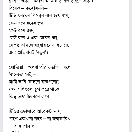
গ্লাস— ভাঙা— অথবা আমি ভাঙা বলছি বলে ভাঙা।
বিবেক— কন্ট্রোল-সি—
টিভি খবরের পিক্সেল লাল হয়ে যায়,
কেউ বলে রঙের ভুল,
কেউ বলে রক্ত,
কেউ বলে এ এক মেয়ের গল্প,
যে গল্প আসলে বহুবার লেখা হয়েছে,
এবং প্রতিবারই ‘নতুন’।
ব্যোদ্রিয়া— অথবা তাঁর উদ্ধৃতি— বলে
‘বাস্তবতা নেই’—
আমি ভাবি, তাহলে রাতগুলো?
যখন গলিগুলো চুপ করে থাকে,
কিন্তু ভাষা চিৎকার করে।
টিভির স্ক্রোলারে আরেকটা নাম,
পাশে একখানা বছর— বা জন্মতারিখ
— বা হ্যাশট্যাগ।