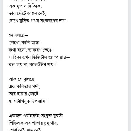
এক মৃত সাহিত্যিক,
তার ঠোঁটে আগুন নেই,
চোখে মুদ্রিত প্রথম সংস্করণের দাগ।
সে বলছে—
‘লেখো, কালি ছাড়া।
কথা বলো, ব্যাকরণ ভেঙে।
সাহিত্য এখন ডিজিটাল ভ্যাম্পায়ার—
রক্ত চায় না, ব্যান্ডউইথ খায়।’
আকাশে ঝুলছে
এক কবিতার পর্দা,
তার ছায়ায় ফোটে
হ্যাশট্যাগযুক্ত উপন্যাস।
একজন ওয়াইফাই-সংযুক্ত যুবতী
পিডিএফ-এর পাতায় চুমু খায়,
স্পর্শ নেই, শব্দ নেই,