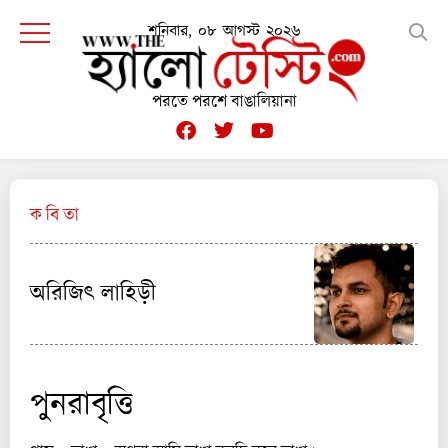
শনিবার, ০৮ আগস্ট ২০২৬
পরতে পরশে বাঙালিয়ানা
ক বি তা
অরিজিৎ লাহিড়ী
পুনরাবৃত্তি