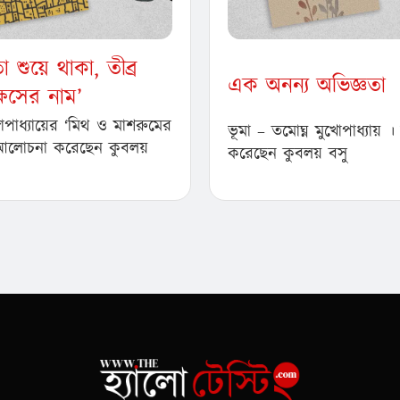
 শুয়ে থাকা, তীব্র
এক অনন্য অভিজ্ঞতা
্ষসের নাম’
্গোপাধ্যায়ের ‘মিথ ও মাশরুমের
ভূমা – তমোঘ্ন মুখোপাধ্যায়
আলোচনা করেছেন কুবলয়
করেছেন কুবলয় বসু