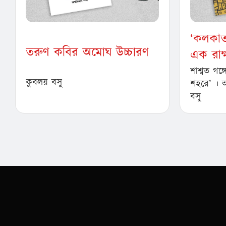
‘কলকাতা
তরুণ কবির অমোঘ উচ্চারণ
এক রাক
শাশ্বত গঙ
কুবলয় বসু
শহরে’ । 
বসু