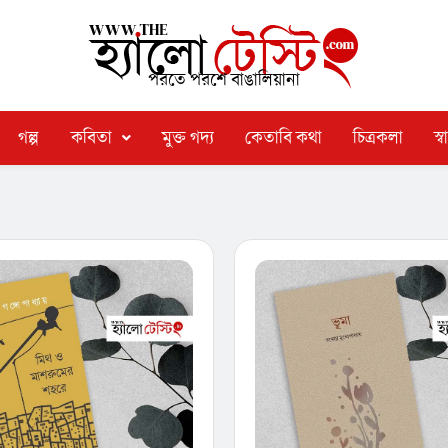
পরতে পরশে বাঙালিয়ানা
গল্প
কবিতা
মুক্ত গদ্য
কেতাবি কথা
চিত্রকলা
স্বা